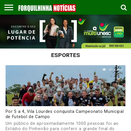
COLUNISTAS
EMPREGOS
ESPORTES
PUBLICAÇÃO
GASTRONOMIA
CONTATO
LEGAL
ESPORTES
41.4 mil
Por 5 a 4, Vila Lourdes conquista Campeonato Municipal
de Futebol de Campo
Um público de aproximadamente 1000 pessoas foi ao
Estádio do Pinheirão para conferir a grande final do