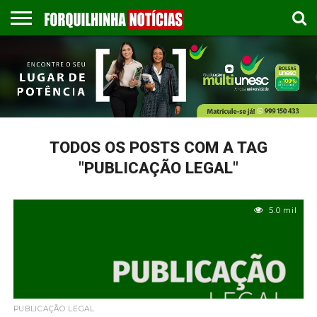
COLUNISTAS
EMPREGOS
ESPORTES
PUBLICAÇÃO
GASTRONOMIA
CONTATO
LEGAL
TODOS OS POSTS COM A TAG
"PUBLICAÇÃO LEGAL"
5.0 mil
PUBLICAÇÃO LEGAL