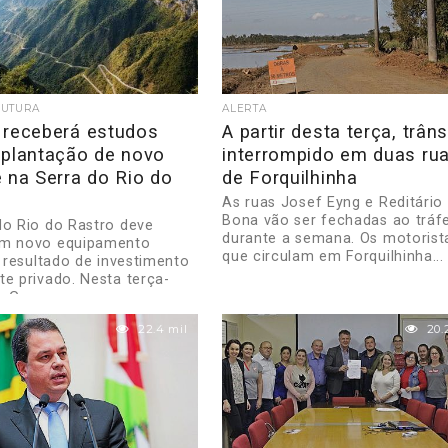
RUTURA
ALERTA
 receberá estudos
A partir desta terça, trâns
mplantação de novo
interrompido em duas ru
 na Serra do Rio do
de Forquilhinha
As ruas Josef Eyng e Reditário
Bona vão ser fechadas ao tráf
do Rio do Rastro deve
durante a semana. Os motorist
um novo equipamento
que circulam em Forquilhinha...
, resultado de investimento
te privado. Nesta terça-
 o Governo...
22.4 mil
20.