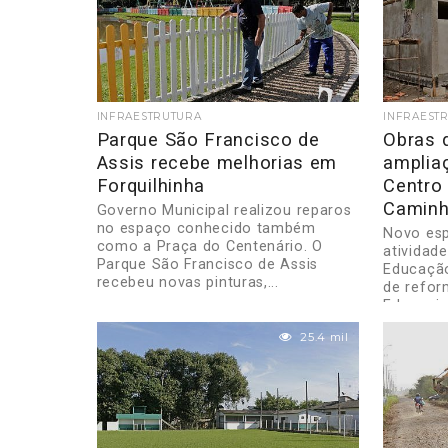
INFRAESTRUTURA
INFRAEST
Parque São Francisco de
Obras 
Assis recebe melhorias em
amplia
Forquilhinha
Centro
Caminh
Governo Municipal realizou reparos
no espaço conhecido também
Novo esp
como a Praça do Centenário. O
atividad
Parque São Francisco de Assis
Educação
recebeu novas pinturas,...
de refor
Educacio
25.4 mil