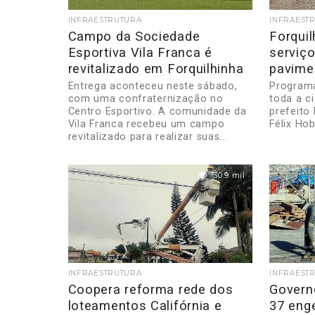
INFRAESTRUTURA
INFRAEST
Campo da Sociedade
Forqui
Esportiva Vila Franca é
serviço
revitalizado em Forquilhinha
pavime
Entrega aconteceu neste sábado,
Programa
com uma confraternização no
toda a c
Centro Esportivo. A comunidade da
prefeito
Vila Franca recebeu um campo
Félix Hob
revitalizado para realizar suas...
30.9 mil
INFRAESTRUTURA
INFRAEST
Coopera reforma rede dos
Govern
loteamentos Califórnia e
37 eng