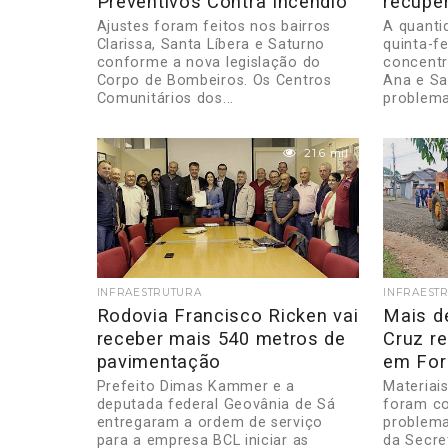
Preventivos Contra Incêndio
recupe
Ajustes foram feitos nos bairros
A quanti
Clarissa, Santa Líbera e Saturno
quinta-fe
conforme a nova legislação do
concentr
Corpo de Bombeiros. Os Centros
Ana e Sa
Comunitários dos...
problema
21.6 mil
INFRAESTRUTURA
INFRAEST
Rodovia Francisco Ricken vai
Mais d
receber mais 540 metros de
Cruz r
pavimentação
em For
Prefeito Dimas Kammer e a
Materiai
deputada federal Geovânia de Sá
foram co
entregaram a ordem de serviço
problema
para a empresa BCL iniciar as
da Secre