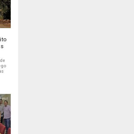
ito
as
 de
ego
as
2 mil