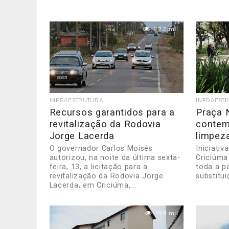
27.2 mil
INFRAESTRUTURA
INFRAEST
Recursos garantidos para a
Praça 
revitalização da Rodovia
contem
Jorge Lacerda
limpez
O governador Carlos Moisés
Iniciativ
autorizou, na noite da última sexta-
Criciúma
feira, 13, a licitação para a
toda a p
revitalização da Rodovia Jorge
substitui
Lacerda, em Criciúma,...
19.9 mil