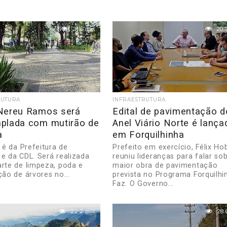
21.6 mil
20.
RUTURA
INFRAESTRUTURA
Nereu Ramos será
Edital de pavimentação d
plada com mutirão de
Anel Viário Norte é lança
a
em Forquilhinha
a é da Prefeitura de
Prefeito em exercício, Félix Ho
 e da CDL. Será realizada
reuniu lideranças para falar so
arte de limpeza, poda e
maior obra de pavimentação
ção de árvores no...
prevista no Programa Forquilhi
Faz. O Governo...
22.2 mil
28.