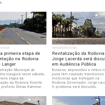
...
21.0 mil
22.
RUTURA
INFRAESTRUTURA
a primeira etapa de
Revitalização da Rodovia
ntação na Rodovia
Jorge Lacerda será discu
e Langer
em Audiência Pública
stração Municipal de
Buracos, depressões e relevo 
inha inaugura neste sábado,
pista têm causado transtornos
meira etapa da
motoristas que trafegam na
ação da Rodovia Vicente
Rodovia Governador Jorge Lac
O prefeito Dimas Kammer...
O problema será discutido...
23.9 mil
21.