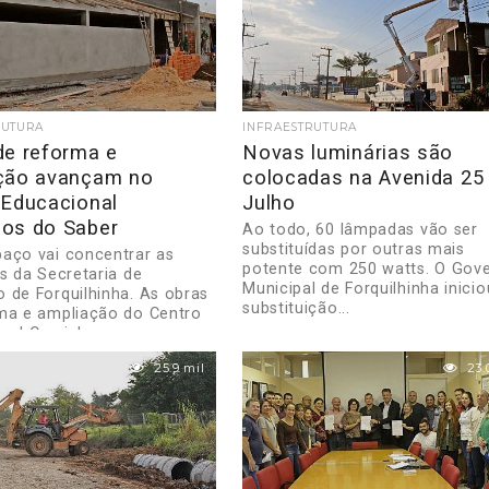
RUTURA
INFRAESTRUTURA
de reforma e
Novas luminárias são
ção avançam no
colocadas na Avenida 25
 Educacional
Julho
os do Saber
Ao todo, 60 lâmpadas vão ser
substituídas por outras mais
aço vai concentrar as
potente com 250 watts. O Gov
es da Secretaria de
Municipal de Forquilhinha inicio
 de Forquilhinha. As obras
substituição...
ma e ampliação do Centro
nal Caminhos...
25.9 mil
23.