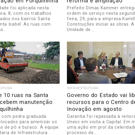
ração em Forquilhinha
reforma e ampliação
dade foi aplicada nesta
Prefeito Dimas Kammer entreg
ira, 8, com os trabalhos
ordem de serviço nesta segund
ados nos bairros Santa
feira, 29, para a empresa Kamil
nta Isabel. As ruas com
Construções iniciar as obras. A
s...
Unidade de...
17.7 mil
21.
RUTURA
INFRAESTRUTURA
e 10 ruas na Santa
Governo do Estado vai lib
ecebem manutenção
recursos para o Centro d
quilhinha
Inovação em agosto
s com pedra graduada
Garantia foi repassada à reitor
locados para amenizar os
Unesc em visita a Capital. Em 
s de pó e buraco. A equipe
uma ação em prol da celeridad
taria de Infraestrutura
processo de...