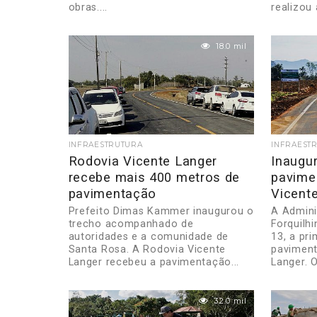
obras....
realizou a
18.0 mil
INFRAESTRUTURA
INFRAEST
Rodovia Vicente Langer
Inaugur
recebe mais 400 metros de
pavime
pavimentação
Vicent
Prefeito Dimas Kammer inaugurou o
A Admini
trecho acompanhado de
Forquilh
autoridades e a comunidade de
13, a pri
Santa Rosa. A Rodovia Vicente
paviment
Langer recebeu a pavimentação...
Langer. 
32.0 mil