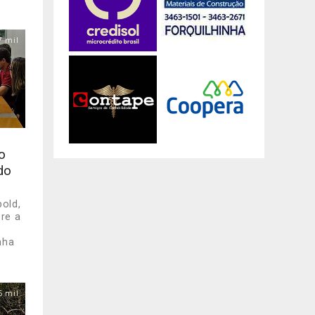
7 mil
o
do
bold,
bre a
nha
6 mil