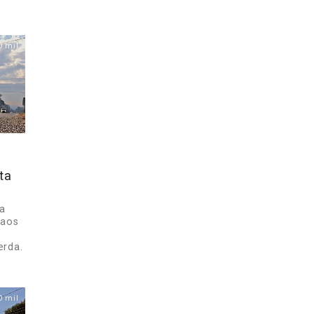
0 mil
ta
na
 aos
erda.
0 mil