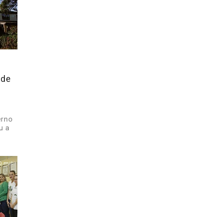
 de
erno
u a
0 mil