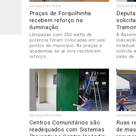
INFRAESTRUTURA
INFRAEST
Praças de Forquilhinha
Deputa
recebem reforço na
solicit
iluminação
Tramon
Lâmpadas com 250 watts de
A Assemb
potência foram colocadas em seis
indicaçã
pontos do município. As praças e
estadual
academias ao ar livre receberam
solicita
reforço...
salas de..
22.5 mil
INFRAESTRUTURA
INFRAEST
Centros Comunitários são
Ruas r
readequados com Sistemas
de mas