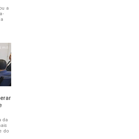
ou a
a-
la
5 mil
erar
e
a da
mais
e do