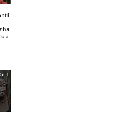
ntil
inha
ou a
0 mil