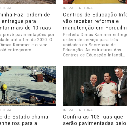
RUTURA
INFRAESTRUTURA
lhinha Faz: ordem de
Centros de Educação Infa
 entregue para
vão receber reforma e
ntar mais de 10 ruas
manutenção em Forquilh
 prevê pavimentações por
Prefeito Dimas Kammer entreg
idade até o fim de 2020. O
ordem de serviço para três
 Dimas Kammer e o vice
unidades da Secretaria de
old entregaram...
Educação. As estruturas dos
Centros de Educação Infantil...
20.4 mil
50.
RUTURA
INFRAESTRUTURA
o do Estado chama
Confira as 103 ruas que
enheiros para a
serão pavimentadas pelo