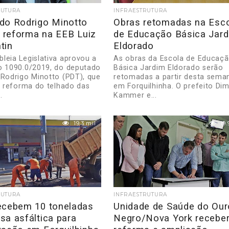
RUTURA
INFRAESTRUTURA
do Rodrigo Minotto
Obras retomadas na Esc
a reforma na EEB Luiz
de Educação Básica Jar
tin
Eldorado
leia Legislativa aprovou a
As obras da Escola de Educaç
o 1090.0/2019, do deputado
Básica Jardim Eldorado serão
 Rodrigo Minotto (PDT), que
retomadas a partir desta sema
 a reforma do telhado das
em Forquilhinha. O prefeito Di
.
Kammer e...
19.3 mil
19.
RUTURA
INFRAESTRUTURA
ecebem 10 toneladas
Unidade de Saúde do Our
sa asfáltica para
Negro/Nova York recebe