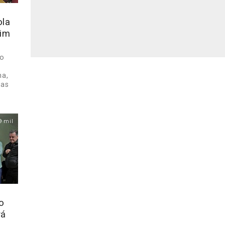
ola
dim
ão
na,
mas
9 mil
o
rá