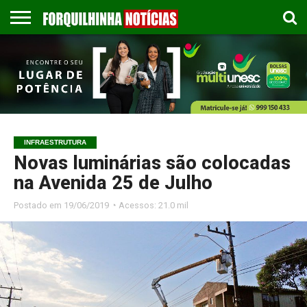
COLUNISTAS
EMPREGOS
ESPORTES
PUBLICAÇÃO
GASTRONOMIA
CONTATO
LEGAL
INFRAESTRUTURA
Novas luminárias são colocadas
na Avenida 25 de Julho
Postado em
19/06/2019 ◔ Acessos: 21.0 mil