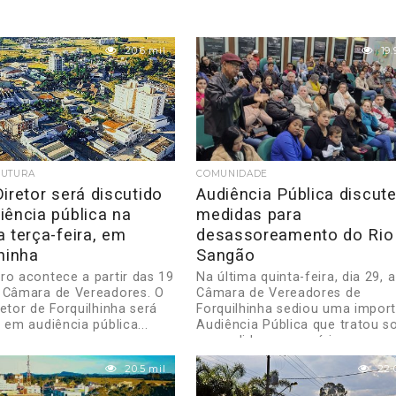
20.6 mil
19.
RUTURA
COMUNIDADE
iretor será discutido
Audiência Pública discut
iência pública na
medidas para
 terça-feira, em
desassoreamento do Rio
hinha
Sangão
ro acontece a partir das 19
Na última quinta-feira, dia 29, a
 Câmara de Vereadores. O
Câmara de Vereadores de
etor de Forquilhinha será
Forquilhinha sediou uma impor
 em audiência pública...
Audiência Pública que tratou s
as medidas necessárias...
20.5 mil
22.