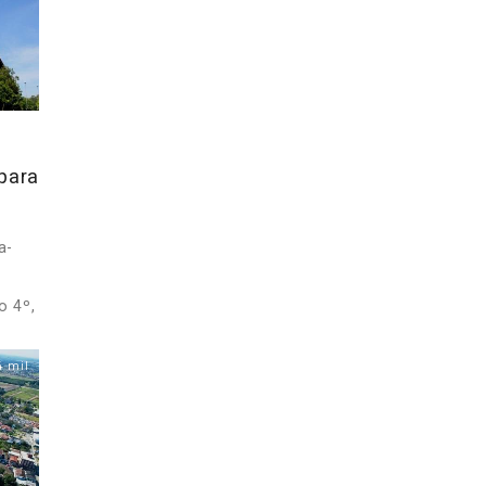
 para
a-
o 4º,
4 mil