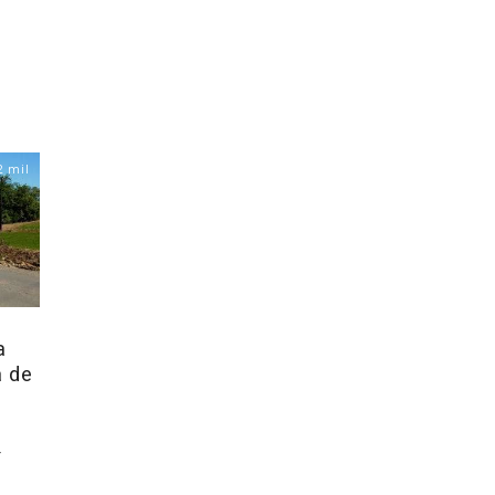
2 mil
a
 de
-