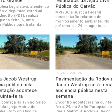
ro Grande
resultados da Ação Civil
Pública do Carvão
leia Legislativa, atendendo
ão o deputado estadual
MPF/SC e Justiça Federal
Minotto (PDT), realiza
apresentarão relatório de
gunda-feira, 6, uma
monitoramento ambiental. No
a Pública para tratar da
próximo dia 24 de agosto, a
..
Procuradoria da República em
Criciúma e...
55.0 mil
24.
INFRAESTRUTURA
a Jacob Westrup:
Pavimentação da Rodovi
ia pública pela
Jacob Westrup será tema
ntação acontece
audiência pública nesta
uinta-feira
semana
 começa às 19h no Salão
Encontro acontecerá na quinta
 da Igreja Matriz de
feira, 29, no Salão Paroquial da
inha. Com objetivo de
Igreja Matriz. A Rodovia Jacob