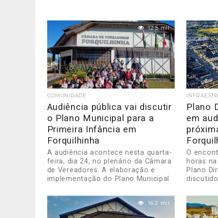
12.5 mil
COMUNIDADE
INFRAEST
Audiência pública vai discutir
Plano D
o Plano Municipal para a
em aud
Primeira Infância em
próxima
Forquilhinha
Forquil
A audiência acontece nesta quarta-
O encont
feira, dia 24, no plenário da Câmara
horas na
de Vereadores. A elaboração e
Plano Dir
implementação do Plano Municipal
discutido
para a...
16.2 mil