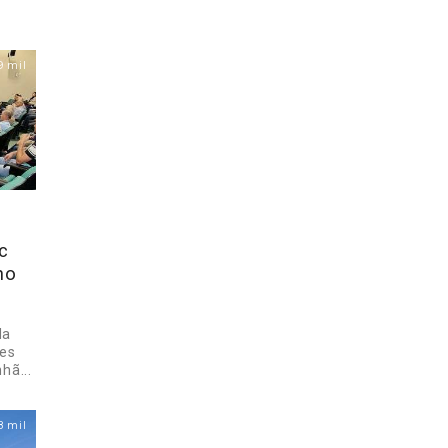
9 mil
c
ho
da
res
hã...
8 mil