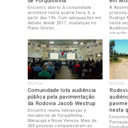
de Forquilhinha
em Mor
Encontro aberto à comunidade
A Assemb
acontece nesta quarta-feira, 6, a
proposiç
partir das 19h. Com adequações em
Rodrigo 
debate desde 2011, mudanças no
nesta se
Plano Diretor...
Audiênci
situação.
36.4 mil
POLÍTICA
POLÍTICA
Comunidade lota audiência
Rodovi
pública pela pavimentação
audiênc
da Rodovia Jacob Westrup
pavime
nesta q
Encontro reuniu lideranças e
moradores de Forquilhinha,
Encontro
Maracajá e Nova Veneza. Mais de
Paroquial
300 pessoas compareceram ao
Forquilh