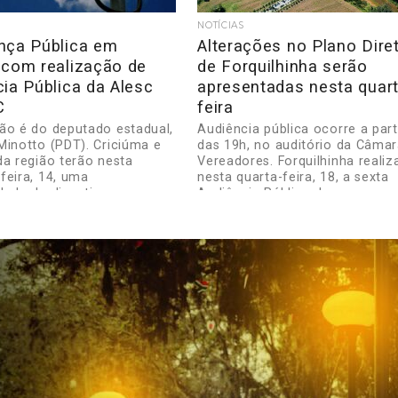
NOTÍCIAS
nça Pública em
Alterações no Plano Dire
 com realização de
de Forquilhinha serão
ia Pública da Alesc
apresentadas nesta quart
C
feira
ão é do deputado estadual,
Audiência pública ocorre a part
Minotto (PDT). Criciúma e
das 19h, no auditório da Câmar
da região terão nesta
Vereadores. Forquilhinha realiz
feira, 14, uma
nesta quarta-feira, 18, a sexta
ade de discutir e...
Audiência Pública do...