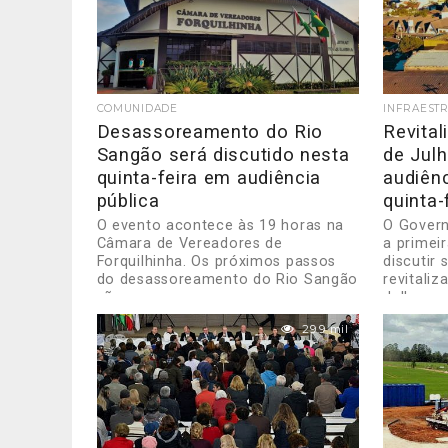
COMUNIDADE
INFRAEST
Desassoreamento do Rio
Revital
Sangão será discutido nesta
de Jul
quinta-feira em audiência
audiênc
pública
quinta-
O evento acontece às 19 horas na
O Govern
Câmara de Vereadores de
a primei
Forquilhinha. Os próximos passos
discutir 
do desassoreamento do Rio Sangão
revitali
vão ser...
Julho e...
29.9 mil