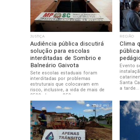
JUSTIÇA
REGIÃO
Audiência pública discutirá
Clima 
solução para escolas
pública
interditadas de Sombrio e
pedági
Balneário Gaivota
Evento s
instalaç
Sete escolas estaduais foram
catarine
interditadas por problemas
Santa Ca
estruturais que colocavam em
a tarde...
risco, inclusive, a vida de mais de
3500 alunos e 350...
102.2 mil