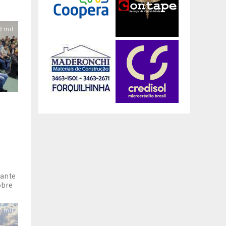
9 mil
e
tante
obre
0 mil