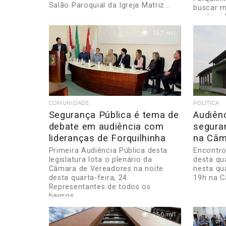
Salão Paroquial da Igreja Matriz...
buscar m
continuid
35.7 mil
COMUNIDADE
POLÍTICA
Segurança Pública é tema de
Audiênc
debate em audiência com
segura
lideranças de Forquilhinha
na Câm
Primeira Audiência Pública desta
Encontro
legislatura lota o plenário da
desta qu
Câmara de Vereadores na noite
nesta qua
desta quarta-feira, 24.
19h na C
Representantes de todos os
bairros...
25.0 mil