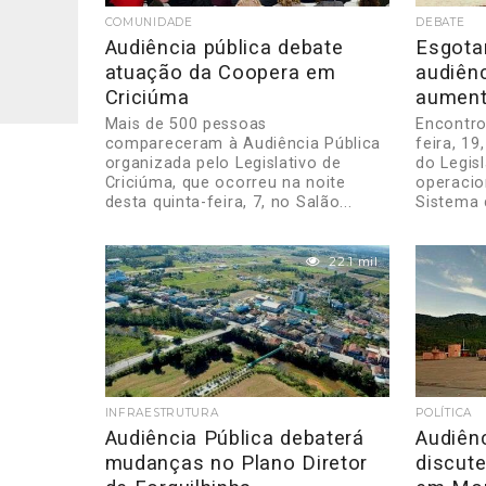
COMUNIDADE
DEBATE
Audiência pública debate
Esgota
atuação da Coopera em
audiênc
Criciúma
aument
Mais de 500 pessoas
Encontro
compareceram à Audiência Pública
feira, 19
organizada pelo Legislativo de
do Legis
Criciúma, que ocorreu na noite
operacio
desta quinta-feira, 7, no Salão...
Sistema 
22.1 mil
INFRAESTRUTURA
POLÍTICA
Audiência Pública debaterá
Audiênc
mudanças no Plano Diretor
discut