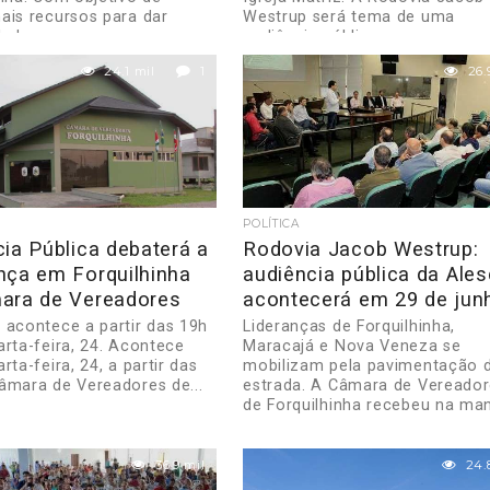
ais recursos para dar
Westrup será tema de uma
ade a...
audiência pública na...
24.1 mil
1
26.
POLÍTICA
ia Pública debaterá a
Rodovia Jacob Westrup:
nça em Forquilhinha
audiência pública da Ales
ara de Vereadores
acontecerá em 29 de jun
 acontece a partir das 19h
Lideranças de Forquilhinha,
arta-feira, 24. Acontece
Maracajá e Nova Veneza se
rta-feira, 24, a partir das
mobilizam pela pavimentação 
âmara de Vereadores de...
estrada. A Câmara de Vereado
de Forquilhinha recebeu na man
36.9 mil
24.