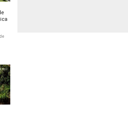
de
ica
de
9 mil