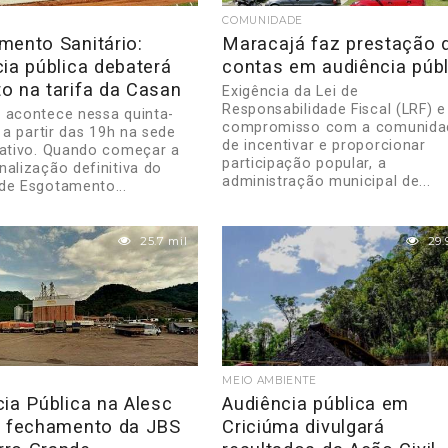
COMUNIDADE
mento Sanitário:
Maracajá faz prestação 
ia pública debaterá
contas em audiência públ
o na tarifa da Casan
Exigência da Lei de
Responsabilidade Fiscal (LRF) e
 acontece nessa quinta-
compromisso com a comunida
, a partir das 19h na sede
de incentivar e proporcionar
lativo. Quando começar a
participação popular, a
nalização definitiva do
administração municipal de...
de Esgotamento...
25.7 mil
29.
MEIO AMBIENTE
ia Pública na Alesc
Audiência pública em
e fechamento da JBS
Criciúma divulgará