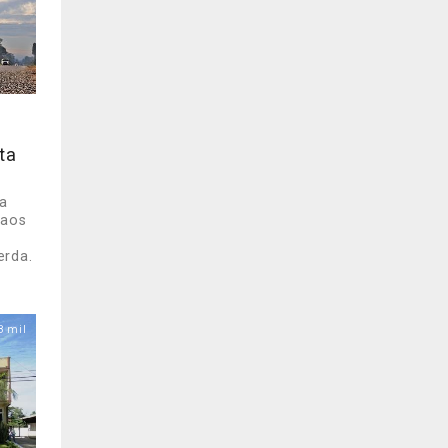
ta
na
 aos
erda.
8 mil