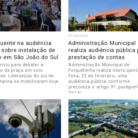
ECONOMIA
quente na audiência
Administração Municipal
 sobre instalação de
realiza audiência pública
o em São João do Sul
prestação de contas
erviu para debater a
Administração Municipal de
ão da praça em solo
Forquilhinha realiza nesta quint
nse. Lideranças do sul de
feira, 23 de fevereiro, uma
tarina se mobilizaram hoje
audiência pública conforme
preconiza o artigo 9º, parágraf
da Lei...
80.4 mil
78.