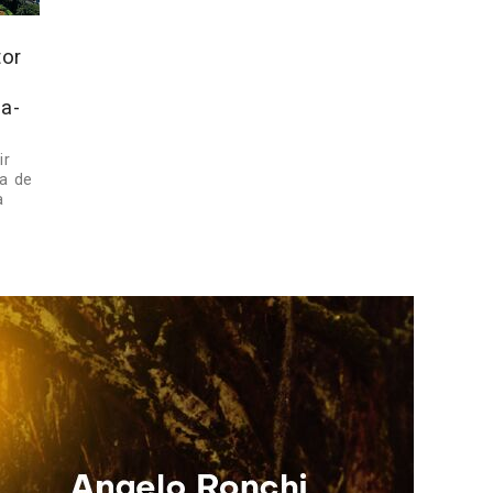
tor
a-
ir
a de
a