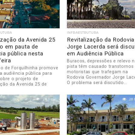
RUTURA
INFRAESTRUTURA
ização da Avenida 25
Revitalização da Rodovia
ho em pauta de
Jorge Lacerda será discu
ia pública nesta
em Audiência Pública
feira
Buracos, depressões e relevo 
pista têm causado transtornos
o de Forquilhinha promove
motoristas que trafegam na
ra audiência pública para
Rodovia Governador Jorge Lac
sobre o projeto de
O problema será discutido...
zação da Avenida 25 de
24.1 mil
28.