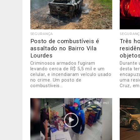
SEGURANÇA
SEGURANÇ
Posto de combustíveis é
Três h
assaltado no Bairro Vila
residên
Lourdes
objeto
Criminosos armados fugiram
Durante 
levando cerca de R$ 5,5 mil e um
desta te
celular, e incendiaram veículo usado
encapuz
no crime. Um posto de
uma resi
combustíveis...
Cruz, em 
48.8 mil