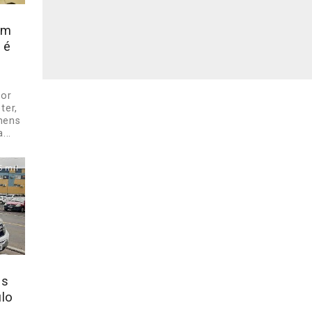
em
 é
por
ter,
mens
...
5 mil
is
ulo