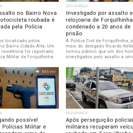
A
SEGURANÇA
ssalto no Bairro Nova
Investigado por assalto 
otocicleta roubada é
relojoaria de Forquilhinha
ada pela Polícia
condenado a 20 anos de
prisão
oi localizado pelos
A Polícia Civil de Forquilhinha, 
 no Bairro Cidade Alta. Um
meio do delegado Ricardo Kelle
 residência foi registrado
tornou público que um dos ho
cia Militar de Forquilhinha
investigados pelo assalto a uma
.
69.5 mil
119.
A
SEGURANÇA
gando possível
Após perseguição policia
 Polícias Militar e
militares recuperam veíc