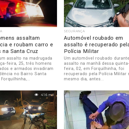
A
SEGURANÇA
omens assaltam
Automóvel roubado em
cia e roubam carro e
assalto é recuperado pel
s na Santa Cruz
Polícia Militar
um assalto na madrugada
Um automóvel roubado durant
rça-feira, 25, três homens
assalto na manhã dessa quinta
ados e armados invadiram
feira, 02, em Forquilhinha, foi
dência no Bairro Santa
recuperado pela Polícia Militar
Forquilhinha,...
mesmo dia, antes...
41.6 mil
42.