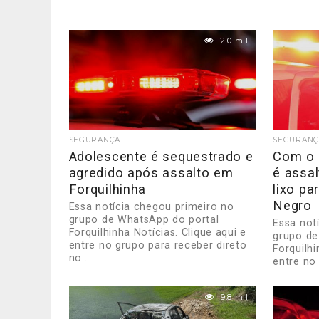
2.0 mil
SEGURANÇA
SEGURANÇ
Adolescente é sequestrado e
Com o f
agredido após assalto em
é assa
Forquilhinha
lixo pa
Negro
Essa notícia chegou primeiro no
grupo de WhatsApp do portal
Essa not
Forquilhinha Notícias. Clique aqui e
grupo de
entre no grupo para receber direto
Forquilhi
no...
entre no
no...
9.8 mil