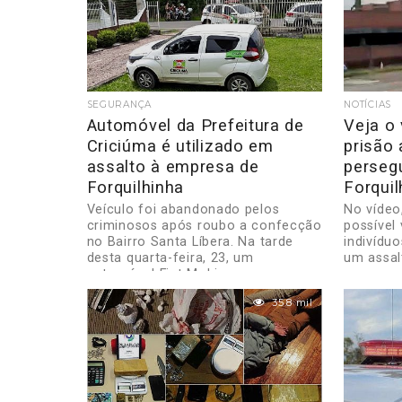
SEGURANÇA
NOTÍCIAS
Automóvel da Prefeitura de
Veja o 
Criciúma é utilizado em
prisão 
assalto à empresa de
perseg
Forquilhinha
Forquil
Veículo foi abandonado pelos
No vídeo
criminosos após roubo a confecção
possível
no Bairro Santa Líbera. Na tarde
indivíduo
desta quarta-feira, 23, um
um assal
automóvel Fiat Mobi...
35.8 mil