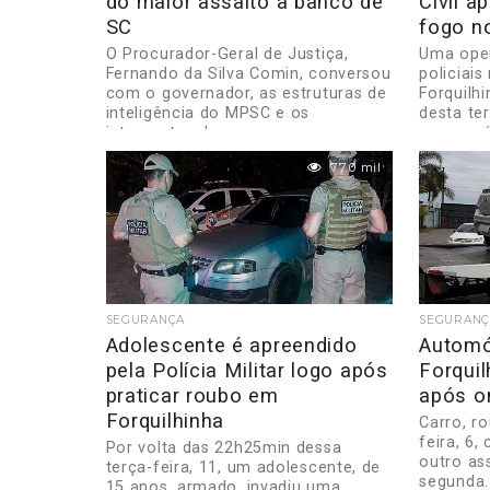
do maior assalto a banco de
Civil 
SC
fogo n
O Procurador-Geral de Justiça,
Uma oper
Fernando da Silva Comin, conversou
policiais
com o governador, as estruturas de
Forquilhi
inteligência do MPSC e os
desta ter
integrantes da...
um possív
77.0 mil
SEGURANÇA
SEGURANÇ
Adolescente é apreendido
Automó
pela Polícia Militar logo após
Forquil
praticar roubo em
após o
Forquilhinha
Carro, r
feira, 6,
Por volta das 22h25min dessa
outro as
terça-feira, 11, um adolescente, de
segunda.
15 anos, armado, invadiu uma