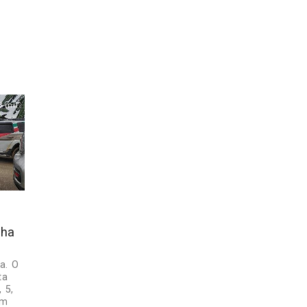
8 mil
nha
a. O
ta
 5,
um