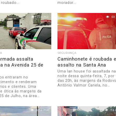
 roubado...
morador...
71.0 mil
69.
A
SEGURANÇA
armada assalta
Caminhonete é roubada 
ia na Avenida 25 de
assalto na Santa Ana
Uma lan house foi assaltada n
noite dessa quinta-feira, 7, por
os entraram no
das 20h, às margens da Rodovi
cimento e renderam
Antônio Valmor Canela, no...
rios e clientes. Uma
a e ótica às margens da
5 de Julho, na área...
67.4 mil
73.