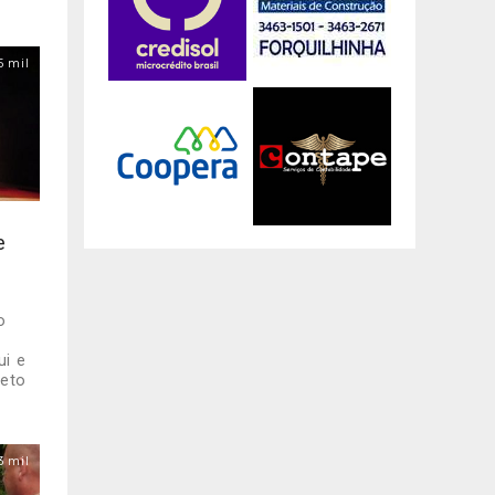
5 mil
e
o
ui e
reto
3 mil