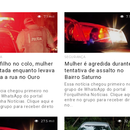
7.1 mil
7.
A
SEGURANÇA
ilho no colo, mulher
Mulher é agredida durant
ltada enquanto levava
tentativa de assalto no
ra a rua no Ouro
Bairro Saturno
Essa notícia chegou primeiro n
grupo de WhatsApp do portal
ícia chegou primeiro no
Forquilhinha Notícias. Clique aq
 WhatsApp do portal
entre no grupo para receber di
nha Notícias. Clique aqui e
no...
 grupo para receber direto
27.5 mil
32.