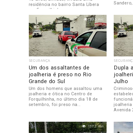
Sandero,
residência no bairro Santa Líbera
em Forquilhinha,...
89.5 mil
SEGURANÇA
SEGURANÇ
Um dos assaltantes de
Dupla 
joalheria é preso no Rio
joalher
Grande do Sul
Julho
Um dos homens que assaltou uma
Criminos
joalheria e ótica no Centro de
estabele
Forquilhinha, no último dia 18 de
funcioná
setembro, foi preso na...
joalheri
Avenida 2
157.2 mil