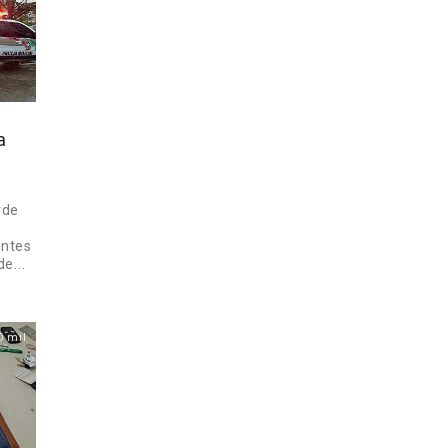
a
rde
entes
e...
0 mil