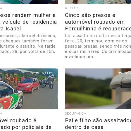
A
REGIÃO
osos rendem mulher e
Cinco são presos e
 veículo de residência
automóvel roubado em
a Isabel
Forquilhinha é recuperad
essoais, eletroeletrônicos,
Um assalto na noite dessa terç
 e cheques também foram
feira, 20, terminou com cinco
durante o assalto. Na tarde
pessoas presas, sendo três h
bado, 28, por volta de 15h,
e duas mulheres. Os criminoso
invadiram um...
47.1 mil
45.
A
SEGURANÇA
vel roubado é
Pai e filho são assaltado
ado por policiais de
dentro de casa