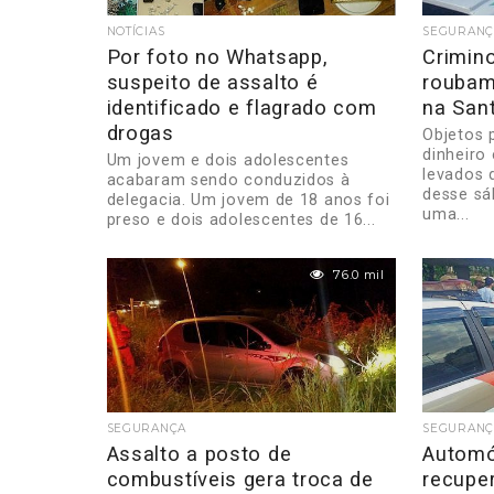
NOTÍCIAS
SEGURANÇ
Por foto no Whatsapp,
Crimin
suspeito de assalto é
roubam
identificado e flagrado com
na Sant
drogas
Objetos p
dinheiro
Um jovem e dois adolescentes
levados 
acabaram sendo conduzidos à
desse sá
delegacia. Um jovem de 18 anos foi
uma...
preso e dois adolescentes de 16...
76.0 mil
SEGURANÇA
SEGURANÇ
Assalto a posto de
Automó
combustíveis gera troca de
recuper