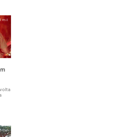
1 mil
em
a
 volta
a
2 mil