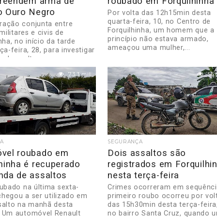
apreendem arma de
roubado em Forquilhinha
o Ouro Negro
Por volta das 12h15min desta
quarta-feira, 10, no Centro de
ação conjunta entre
Forquilhinha, um homem que a
 militares e civis de
princípio não estava armado,
nha, no início da tarde
ameaçou uma mulher,...
ça-feira, 28, para investigar
el assalto...
73.3 mil
56.
A
SEGURANÇA
vel roubado em
Dois assaltos são
hinha é recuperado
registrados em Forquilhi
nda de assaltos
nesta terça-feira
oubado na última sexta-
Crimes ocorreram em sequênci
 chegou a ser utilizado em
primeiro roubo ocorreu por vol
salto na manhã desta
das 15h30min desta terça-feira,
 Um automóvel Renault
no bairro Santa Cruz, quando 