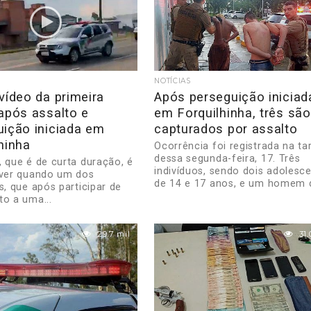
NOTÍCIAS
vídeo da primeira
Após perseguição iniciad
após assalto e
em Forquilhinha, três são
uição iniciada em
capturados por assalto
hinha
Ocorrência foi registrada na ta
dessa segunda-feira, 17. Três
, que é de curta duração, é
indivíduos, sendo dois adolesc
 ver quando um dos
de 14 e 17 anos, e um homem d
s, que após participar de
to a uma...
29.7 mil
31.