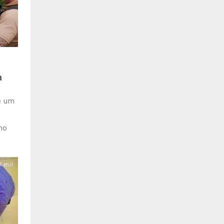
a
e um
-
 no
1 mil