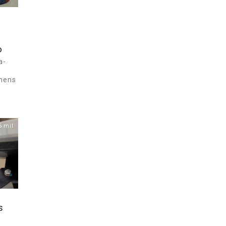
o
a-
omens
s
6 mil
s