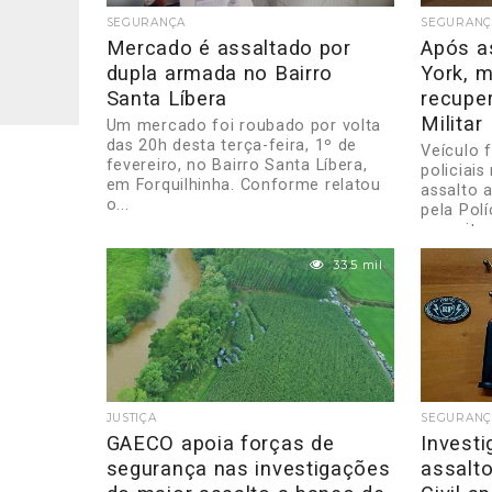
SEGURANÇA
SEGURANÇ
Mercado é assaltado por
Após a
dupla armada no Bairro
York, m
Santa Líbera
recuper
Militar
Um mercado foi roubado por volta
das 20h desta terça-feira, 1º de
Veículo f
fevereiro, no Bairro Santa Líbera,
policiais
em Forquilhinha. Conforme relatou
assalto a
o...
pela Polí
na noite..
33.5 mil
JUSTIÇA
SEGURANÇ
GAECO apoia forças de
Investi
segurança nas investigações
assalto