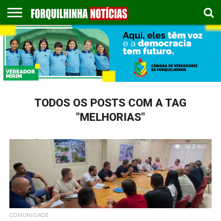
COLUNISTAS
EMPREGOS
ESPORTES
PUBLICAÇÃO
GASTRONOMIA
CONTATO
LEGAL
TODOS OS POSTS COM A TAG
"MELHORIAS"
18.2 mil
COMUNIDADE