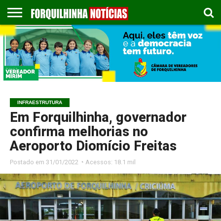
COLUNISTAS
EMPREGOS
ESPORTES
PUBLICAÇÃO
GASTRONOMIA
CONTATO
LEGAL
INFRAESTRUTURA
Em Forquilhinha, governador
confirma melhorias no
Aeroporto Diomício Freitas
Postado em
31/01/2022 ◔ Acessos: 18.1 mil