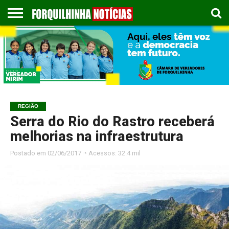
COLUNISTAS
EMPREGOS
ESPORTES
PUBLICAÇÃO
GASTRONOMIA
CONTATO
LEGAL
REGIÃO
Serra do Rio do Rastro receberá
melhorias na infraestrutura
Postado em
02/06/2017 ◔ Acessos: 32.4 mil