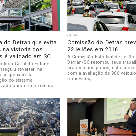
GERAL
a do Detran que evita
Comissão do Detran pre
 na vistoria dos
22 leilões em 2016
os é validado em SC
A Comissão Estadual de Leilão
Detran/SC retomou seus traba
adoria Geral do Estado
práticos nos pátios, esta sema
nseguiu reverter, na
com a avaliação de 906 veículo
 a suspensão da
removidos,...
ção do sistema
izado para o controle do
..
79.2 mil
83.