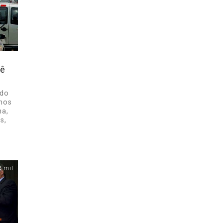
vê
 do
lhos
na,
s,
2 mil