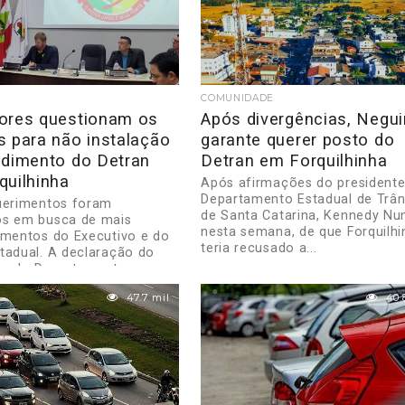
COMUNIDADE
ores questionam os
Após divergências, Negu
s para não instalação
garante querer posto do
ndimento do Detran
Detran em Forquilhinha
quilhinha
Após afirmações do president
Departamento Estadual de Trân
uerimentos foram
de Santa Catarina, Kennedy Nu
os em busca de mais
nesta semana, de que Forquilhi
imentos do Executivo e do
teria recusado a...
tadual. A declaração do
te do Departamento
..
47.7 mil
40.