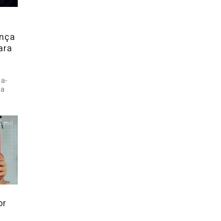
ança
ara
ça-
 a
3 mil
or