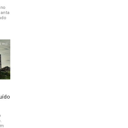
 no
Santa
ado
6 mil
uído
o
.
um