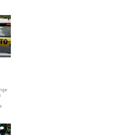
6 mil
inge
s
e
1