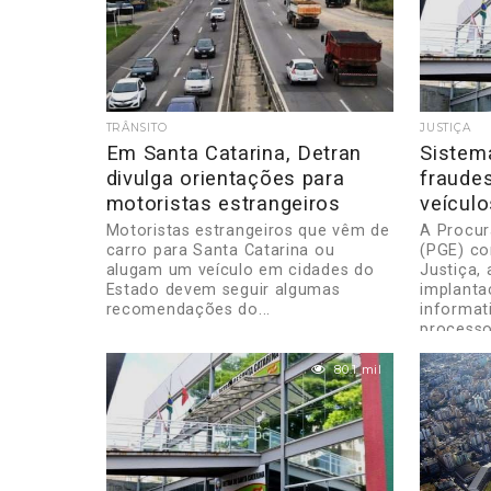
TRÂNSITO
JUSTIÇA
Em Santa Catarina, Detran
Sistem
divulga orientações para
fraudes
motoristas estrangeiros
veícul
Motoristas estrangeiros que vêm de
A Procur
carro para Santa Catarina ou
(PGE) co
alugam um veículo em cidades do
Justiça,
Estado devem seguir algumas
implanta
recomendações do...
informat
processo.
80.1 mil