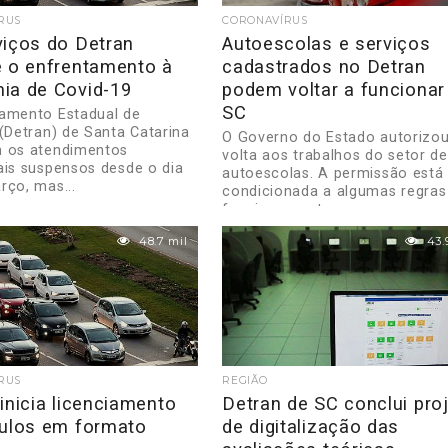
RUS
CORONAVÍRUS
viços do Detran
Autoescolas e serviços
e o enfrentamento à
cadastrados no Detran
ia de Covid-19
podem voltar a funciona
SC
amento Estadual de
 (Detran) de Santa Catarina
O Governo do Estado autorizou
 os atendimentos
volta aos trabalhos do setor de
ais suspensos desde o dia
autoescolas. A permissão está
rço, mas...
condicionada a algumas regras
funcionamento,...
48.7 mil
43.
RUS
REGIÃO
inicia licenciamento
Detran de SC conclui pro
culos em formato
de digitalização das