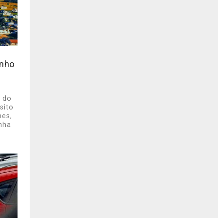
inho
e do
sito
nes,
nha
8 mil