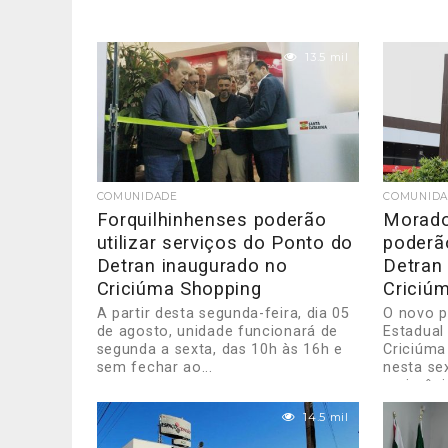
13.5 mil
COMUNIDADE
COMUNID
Forquilhinhenses poderão
Morado
utilizar serviços do Ponto do
poderã
Detran inaugurado no
Detran
Criciúma Shopping
Criciú
A partir desta segunda-feira, dia 05
O novo 
de agosto, unidade funcionará de
Estadual
segunda a sexta, das 10h às 16h e
Criciúma
sem fechar ao...
nesta se
cerimônia
14.5 mil