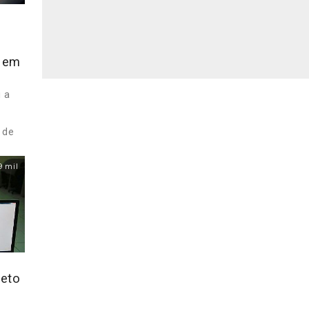
r em
 a
 de
9 mil
jeto