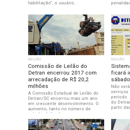
habilitação”, o usuário...
penalidad
27.0 mil
REGIÃO
REGIÃO
Comissão de Leilão do
Sistem
Detran encerrou 2017 com
ficará 
arrecadação de R$ 20,2
sábado
milhões
Não será 
serviços
A Comissão Estadual de Leilão do
período.
Detran/SC encerrou mais um ano
do Detra
em crescente desenvolvimento. O
partir da
aumento, tanto no número de
veículos leiloados,...
49.4 mil