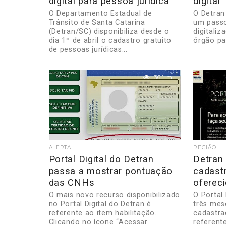
digital para pessoa jurídica
digital
O Departamento Estadual de
O Detran
Trânsito de Santa Catarina
um passo
(Detran/SC) disponibiliza desde o
digitaliz
dia 1º de abril o cadastro gratuito
órgão pas
de pessoas jurídicas...
36.1 mil
ALERTA
REGIÃO
Portal Digital do Detran
Detran
passa a mostrar pontuação
cadast
das CNHs
ofereci
O mais novo recurso disponibilizado
O Portal
no Portal Digital do Detran é
três mes
referente ao item habilitação.
cadastra
Clicando no ícone “Acessar
referente