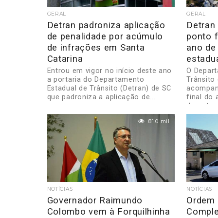
GERAL
GERAL
Detran padroniza aplicação
Detran
de penalidade por acúmulo
ponto f
de infrações em Santa
ano de
Catarina
estadu
Entrou em vigor no início deste ano
O Depart
a portaria do Departamento
Trânsito 
Estadual de Trânsito (Detran) de SC
acompanh
que padroniza a aplicação de...
final do
decretos 
81.0 mil
NOTÍCIAS
NOTÍCIAS
Governador Raimundo
Ordem 
Colombo vem à Forquilhinha
Comple