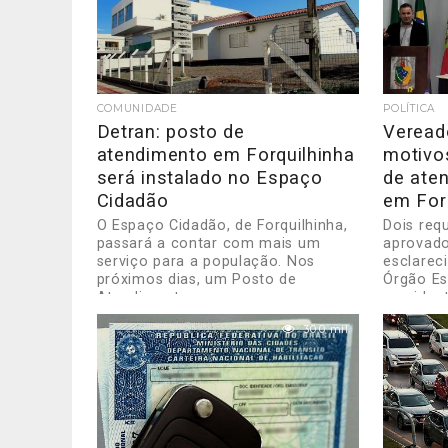
COMUNIDADE
POLÍTICA
Detran: posto de
Veread
atendimento em Forquilhinha
motivo
será instalado no Espaço
de ate
Cidadão
em For
O Espaço Cidadão, de Forquilhinha,
Dois req
passará a contar com mais um
aprovad
serviço para a população. Nos
esclarec
próximos dias, um Posto de
Órgão Es
Atendimento...
presiden
Estadual.
30.0 mil