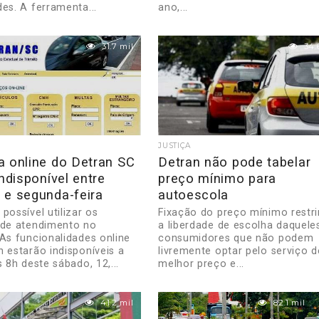
es. A ferramenta...
ano,...
31.7 mil
34.
JUSTIÇA
a online do Detran SC
Detran não pode tabelar
indisponível entre
preço mínimo para
 e segunda-feira
autoescola
possível utilizar os
Fixação do preço mínimo restr
 de atendimento no
a liberdade de escolha daquele
 As funcionalidades online
consumidores que não podem
n estarão indisponíveis a
livremente optar pelo serviço d
s 8h deste sábado, 12,...
melhor preço e...
41.2 mil
82.1 mil