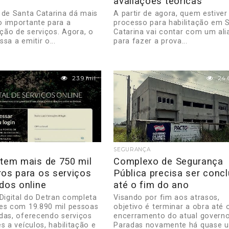
avaliações teóricas
 de Santa Catarina dá mais
A partir de agora, quem estiver
 importante para a
processo para habilitação em 
ação de serviços. Agora, o
Catarina vai contar com um ali
sa a emitir o...
para fazer a prova...
23.9 mil
24.
SEGURANÇA
 tem mais de 750 mil
Complexo de Segurança
ros para os serviços
Pública precisa ser concl
dos online
até o fim do ano
 Digital do Detran completa
Visando por fim aos atrasos,
es com 19.890 mil pessoas
objetivo é terminar a obra até 
das, oferecendo serviços
encerramento do atual governo
s a veículos, habilitação e
Paradas novamente há quase 