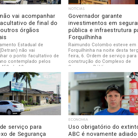
NOTÍCIAS
 não vai acompanhar
Governador garante
acultativo de final do
investimentos em segur
 outros órgãos
pública e infraestrutura p
ais
Forquilhinha
amento Estadual de
Raimundo Colombo esteve em
(Detran) não vai
Forquilhinha na noite desta ter
ar o ponto facultativo de
feira, 6. Ordem de serviço para
 ano contemplado pelos
construção do Complexo de
458, de 19...
Segurança Pública e...
82.1 mil
81.
ECONOMIA
de serviço para
Uso obrigatório do extint
xo de Segurança
ABC é novamente adiado