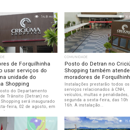
14.8 mil
16.
ADE
COMUNIDADE
res de Forquilhinha
Posto do Detran no Cric
o usar serviços do
Shopping também atende
 na unidade do
moradores de Forquilhin
ma Shopping
Instalações prestarão todos os
serviços relacionados à CNH,
posto do Departamento
veículos, multas e penalidades,
 de Trânsito (Detran) no
segunda a sexta-feira, das 10h
 Shopping será inaugurado
16h. A instalação...
xta-feira, 02 de agosto, em
 às...
14.7 mil
15.