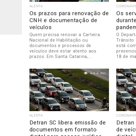
ALERTA
CORONAVÍ
Os prazos para renovação de
Os ser
CNH e documentação de
durant
veículos
pandem
Quem precisa renovar a Carteira
O Depart
Nacional de Habilitação ou
Trânsito
documentos e processos de
está com
veículos deve estar atento aos
presenci
prazos. Em Santa Catarina,...
18 de ma
44.4 mil
ALERTA
CORONAVÍ
Detran SC libera emissão de
Detran 
documentos em formato
de veí