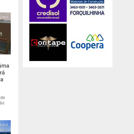
6 mil
iúma
rá
ha
 de
 às
8 mil