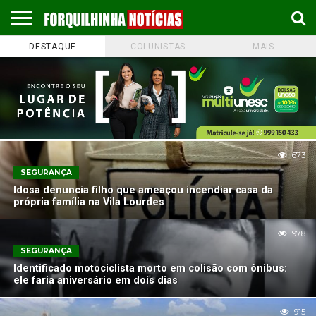
DESTAQUE
COLUNISTAS
MAIS
COLUNISTAS
EMPREGOS
ESPORTES
PUBLICAÇÃO
GASTRONOMIA
CONTATO
LEGAL
673
SEGURANÇA
Idosa denuncia filho que ameaçou incendiar casa da
própria família na Vila Lourdes
978
SEGURANÇA
Identificado motociclista morto em colisão com ônibus:
ele faria aniversário em dois dias
915