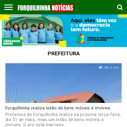
COLUNISTAS
EMPREGOS
ESPORTES
PUBLICAÇÃO
GASTRONOMIA
CONTATO
LEGAL
PREFEITURA
84.4 mil
Forquilhinha realiza leilão de bens móveis e imóveis
Prefeitura de Forquilhinha realiza na próxima terça-feira,
dia 31 de maio, mais um leilão de bens móveis e
imóveis. O ato está marcado...