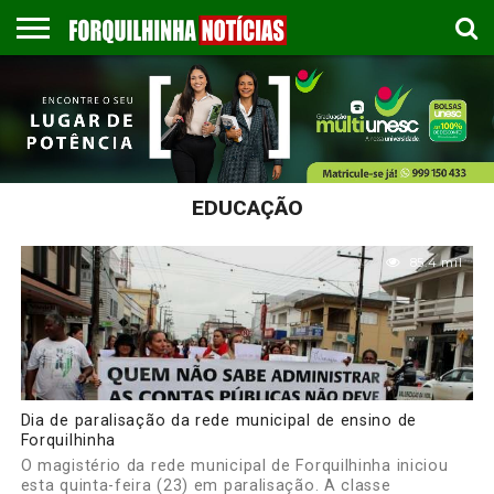
COLUNISTAS
EMPREGOS
ESPORTES
PUBLICAÇÃO
GASTRONOMIA
CONTATO
LEGAL
EDUCAÇÃO
85.4 mil
Dia de paralisação da rede municipal de ensino de
Forquilhinha
O magistério da rede municipal de Forquilhinha iniciou
esta quinta-feira (23) em paralisação. A classe