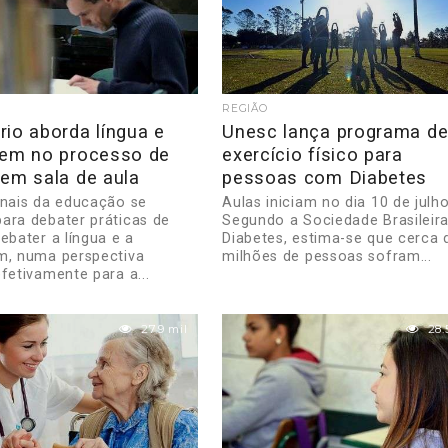
REGIÃO
io aborda língua e
Unesc lança programa d
gem no processo de
exercício físico para
 em sala de aula
pessoas com Diabetes
onais da educação se
Aulas iniciam no dia 10 de julho
ara debater práticas de
Segundo a Sociedade Brasileir
ebater a língua e a
Diabetes, estima-se que cerca 
m, numa perspectiva
milhões de pessoas sofram...
fetivamente para a...
27.9 mil
28.