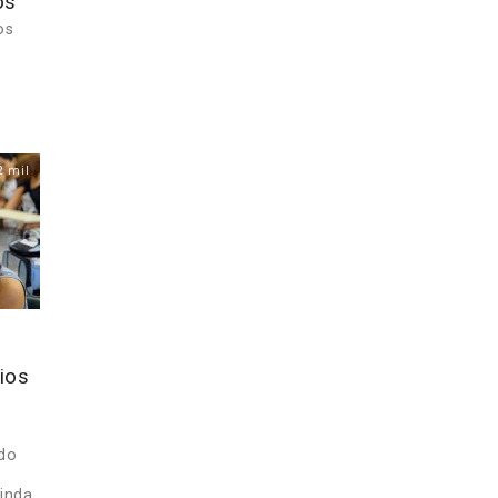
os
os
2 mil
ios
 do
ainda