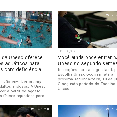
36.0 mil
25.
EDUCAÇÃO
o da Unesc oferece
Você ainda pode entrar n
es aquáticos para
Unesc no segundo semes
s com deficiência
Inscrições para a segunda eta
Escolha Unesc ocorrem até a
próxima segunda-feira, 10 de ju
es vão envolver crianças,
O segundo período do Escolha
adultos e idosos. A Unesc
Unesc...
cer a partir de agosto,
s físicas aquáticas para
 jovens,...
25.4 mil
48.