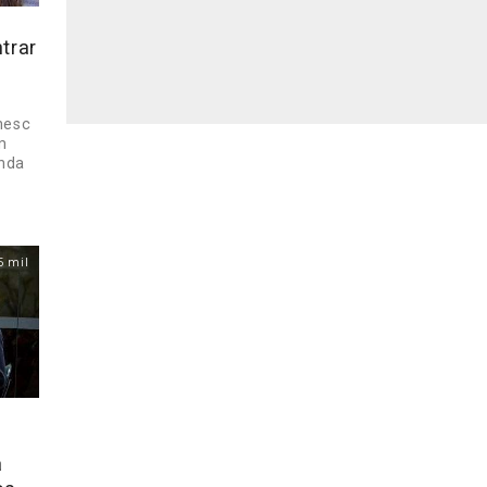
trar
nesc
m
inda
5 mil
a