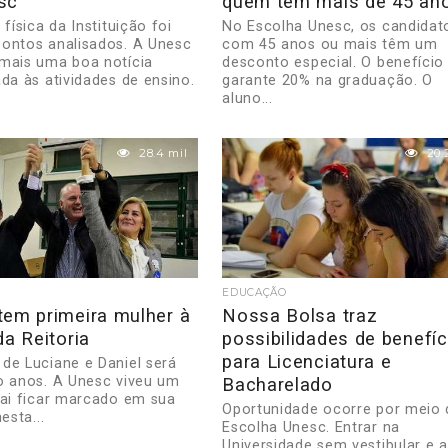
sc
quem tem mais de 45 an
 física da Instituição foi
No Escolha Unesc, os candidat
ontos analisados. A Unesc
com 45 anos ou mais têm um
mais uma boa notícia
desconto especial. O benefício
ada às atividades de ensino.
garante 20% na graduação. O
aluno...
28.4 mil
20.
EDUCAÇÃO
tem primeira mulher à
Nossa Bolsa traz
da Reitoria
possibilidades de benefíc
para Licenciatura e
de Luciane e Daniel será
o anos. A Unesc viveu um
Bacharelado
vai ficar marcado em sua
Oportunidade ocorre por meio
esta...
Escolha Unesc. Entrar na
Universidade sem vestibular e 