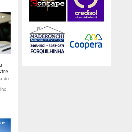
3 mil
a
tre
pa do
lho.
0 mil