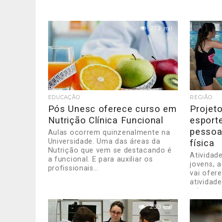
21.2 mil
EDUCAÇÃO
REGIÃO
Pós Unesc oferece curso em
Projet
Nutrição Clínica Funcional
esport
pessoa
Aulas ocorrem quinzenalmente na
Universidade. Uma das áreas da
física
Nutrição que vem se destacando é
Atividad
a funcional. E para auxiliar os
jovens, 
profissionais...
vai ofere
atividade
crianças,
23.3 mil