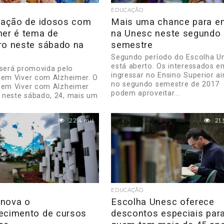
EDUCAÇÃO
itação de idosos com
Mais uma chance para en
mer é tema de
na Unesc neste segundo
ro neste sábado na
semestre
Segundo período do Escolha U
está aberto. Os interessados e
 será promovida pelo
ingressar no Ensino Superior a
Bem Viver com Alzheimer. O
no segundo semestre de 2017
Bem Viver com Alzheimer
podem aproveitar...
neste sábado, 24, mais um
..
22.4 mil
21.
EDUCAÇÃO
nova o
Escolha Unesc oferece
ecimento de cursos
descontos especiais par