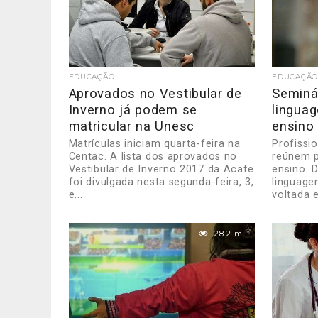
EDUCAÇÃO
EDUCAÇÃO
Aprovados no Vestibular de
Seminár
Inverno já podem se
lingua
matricular na Unesc
ensino
Matrículas iniciam quarta-feira na
Profissi
Centac. A lista dos aprovados no
reúnem p
Vestibular de Inverno 2017 da Acafe
ensino. D
foi divulgada nesta segunda-feira, 3,
linguage
e...
voltada e
28.2 mil