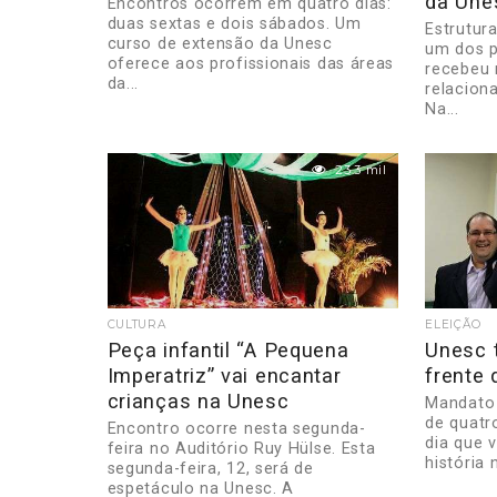
da Une
Encontros ocorrem em quatro dias:
duas sextas e dois sábados. Um
Estrutura
curso de extensão da Unesc
um dos p
oferece aos profissionais das áreas
recebeu 
da...
relacion
Na...
23.3 mil
CULTURA
ELEIÇÃO
Peça infantil “A Pequena
Unesc 
Imperatriz” vai encantar
frente 
crianças na Unesc
Mandato 
de quatr
Encontro ocorre nesta segunda-
dia que 
feira no Auditório Ruy Hülse. Esta
história n
segunda-feira, 12, será de
espetáculo na Unesc. A