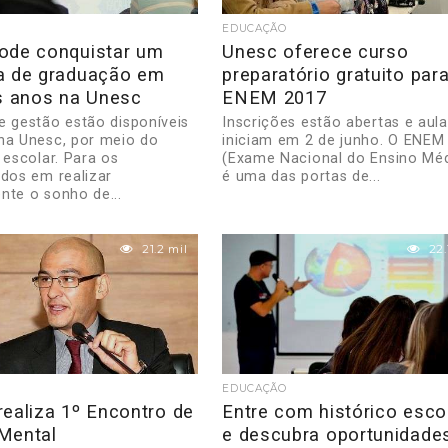
EDUCAÇÃO
ode conquistar um
Unesc oferece curso
a de graduação em
preparatório gratuito par
ês anos na Unesc
ENEM 2017
e gestão estão disponíveis
Inscrições estão abertas e aul
ha Unesc, por meio do
iniciam em 2 de junho. O ENEM
 escolar. Para os
(Exame Nacional do Ensino Mé
ados em realizar
é uma das portas de...
nte o sonho de...
21.2 mil
22.
EDUCAÇÃO
realiza 1º Encontro de
Entre com histórico esco
Mental
e descubra oportunidade