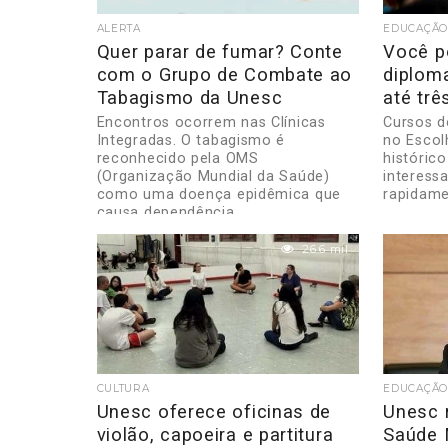
ALERTA
EDUCAÇÃO
Quer parar de fumar? Conte
Você p
com o Grupo de Combate ao
diplom
Tabagismo da Unesc
até tr
Encontros ocorrem nas Clínicas
Cursos d
Integradas. O tabagismo é
no Escol
reconhecido pela OMS
histórico
(Organização Mundial da Saúde)
interess
como uma doença epidêmica que
rapidame
causa dependência...
26.6 mil
CULTURA
EDUCAÇÃO
Unesc oferece oficinas de
Unesc 
violão, capoeira e partitura
Saúde 