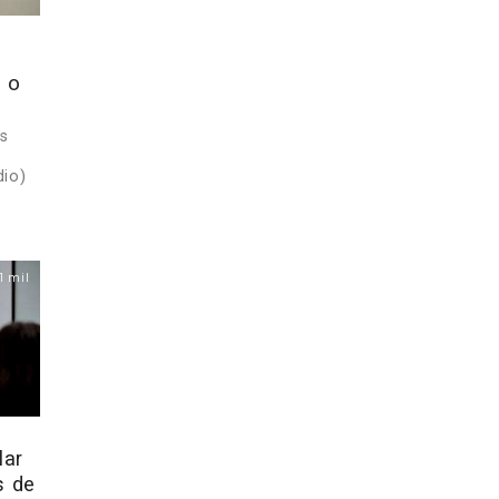
a o
as
dio)
1 mil
lar
s de