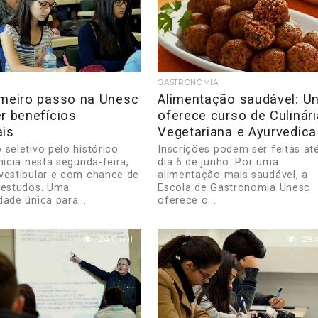
GASTRONOMIA
imeiro passo na Unesc
Alimentação saudável: U
r benefícios
oferece curso de Culinári
ais
Vegetariana e Ayurvedica
 seletivo pelo histórico
Inscrições podem ser feitas at
nicia nesta segunda-feira,
dia 6 de junho. Por uma
vestibular e com chance de
alimentação mais saudável, a
 estudos. Uma
Escola de Gastronomia Unesc
ade única para...
oferece o...
24.0 mil
29.