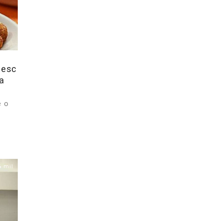
nesc
a
é o
4 mil