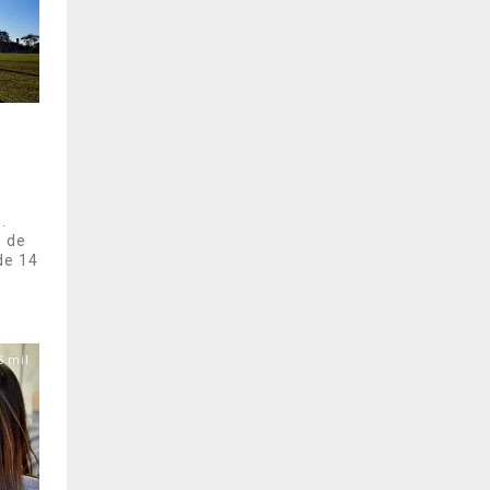
e
.
a de
de 14
5 mil