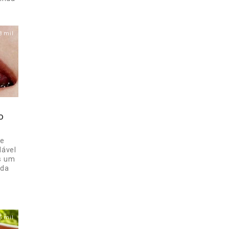
8 mil
o
de
dável
s um
 da
6 mil