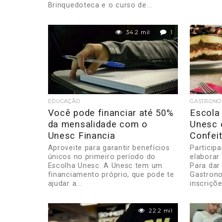
Brinquedoteca e o curso de...
34.2 mil
1
EDUCAÇÃO
GASTRONO
Você pode financiar até 50%
Escola
da mensalidade com o
Unesc 
Unesc Financia
Confeit
Aproveite para garantir benefícios
Particip
únicos no primeiro período do
elaborar
Escolha Unesc. A Unesc tem um
Para dar
financiamento próprio, que pode te
Gastron
ajudar a...
inscriçõe
22.2 mil