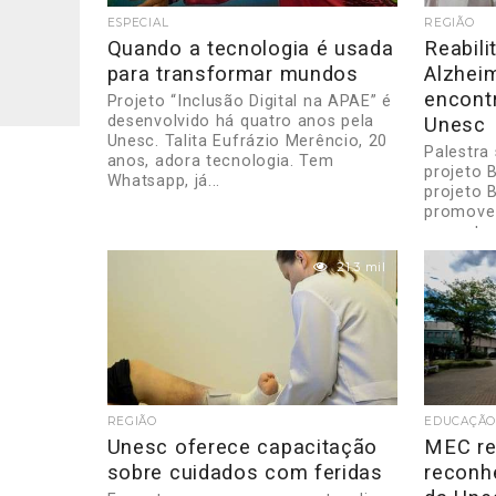
ESPECIAL
REGIÃO
Quando a tecnologia é usada
Reabil
para transformar mundos
Alzhei
encont
Projeto “Inclusão Digital na APAE” é
desenvolvido há quatro anos pela
Unesc
Unesc. Talita Eufrázio Merêncio, 20
Palestra
anos, adora tecnologia. Tem
projeto 
Whatsapp, já...
projeto 
promove 
encontro.
21.3 mil
REGIÃO
EDUCAÇÃO
Unesc oferece capacitação
MEC re
sobre cuidados com feridas
reconh