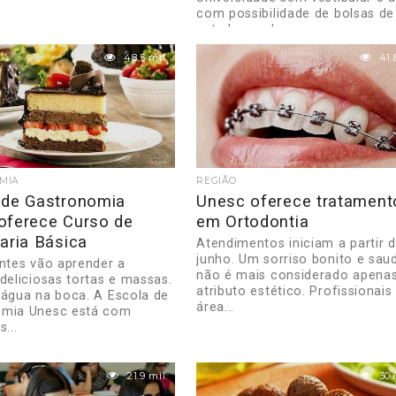
com possibilidade de bolsas de
estudos pode parecer...
48.5 mil
41.
MIA
REGIÃO
 de Gastronomia
Unesc oferece tratament
oferece Curso de
em Ortodontia
aria Básica
Atendimentos iniciam a partir 
junho. Um sorriso bonito e sau
antes vão aprender a
não é mais considerado apena
 deliciosas tortas e massas.
atributo estético. Profissionais
 água na boca. A Escola de
área...
omia Unesc está com
s...
21.9 mil
30.