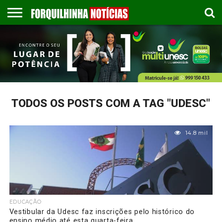
COLUNISTAS
EMPREGOS
ESPORTES
PUBLICAÇÃO
GASTRONOMIA
CONTATO
LEGAL
TODOS OS POSTS COM A TAG "UDESC"
14.8 mil
EDUCAÇÃO
Vestibular da Udesc faz inscrições pelo histórico do
ensino médio até esta quarta-feira