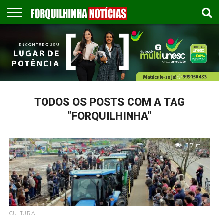
COLUNISTAS
EMPREGOS
ESPORTES
PUBLICAÇÃO
GASTRONOMIA
CONTATO
LEGAL
TODOS OS POSTS COM A TAG
"FORQUILHINHA"
3.7 mil
CULTURA