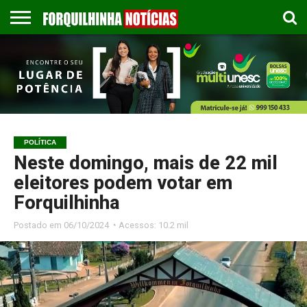
COLUNISTAS
EMPREGOS
ESPORTES
PUBLICAÇÃO
GASTRONOMIA
CONTATO
LEGAL
POLÍTICA
Neste domingo, mais de 22 mil
eleitores podem votar em
Forquilhinha
Postado em
06/10/2024 ◔ Acessos: 10.2 mil