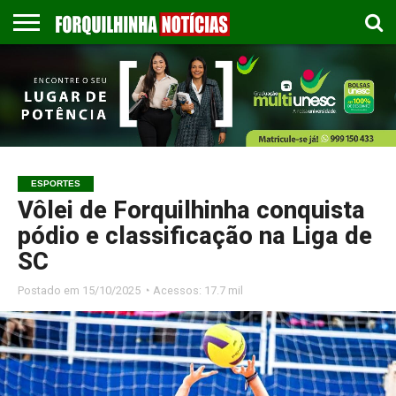
COLUNISTAS
EMPREGOS
ESPORTES
PUBLICAÇÃO
GASTRONOMIA
CONTATO
LEGAL
ESPORTES
Vôlei de Forquilhinha conquista
pódio e classificação na Liga de
SC
Postado em
15/10/2025 ◔ Acessos: 17.7 mil