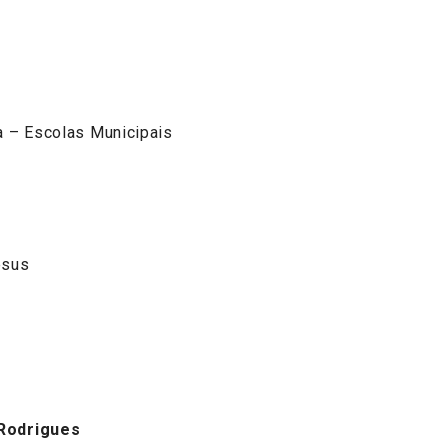
a – Escolas Municipais
esus
 Rodrigues