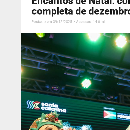
Encantos de Natal: co
completa de dezembro
Postado em
09/12/2025 ◔ Acessos: 14.6 mil