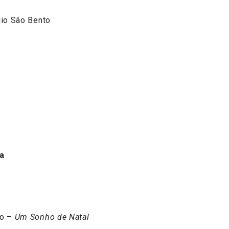
gio São Bento
a
ão –
Um Sonho de Natal