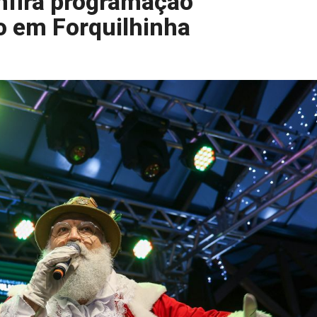
nfira programação
 em Forquilhinha