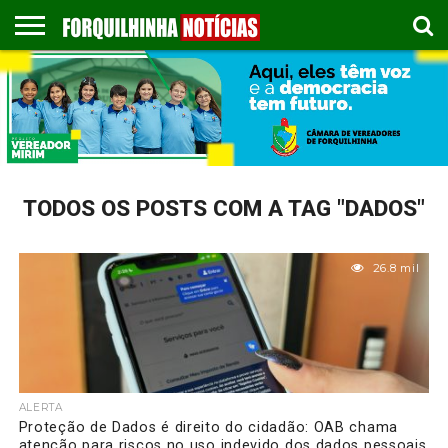
COLUNISTAS
EMPREGOS
ESPORTES
PUBLICAÇÃO
GASTRONOMIA
CONTATO
LEGAL
TODOS OS POSTS COM A TAG "DADOS"
26.8 mil
ALERTA
Proteção de Dados é direito do cidadão: OAB chama
atenção para riscos no uso indevido dos dados pessoais