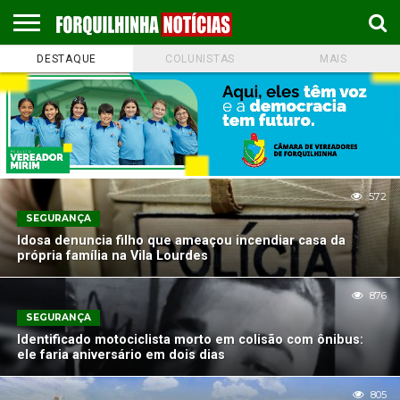
DESTAQUE
COLUNISTAS
MAIS
COLUNISTAS
EMPREGOS
ESPORTES
PUBLICAÇÃO
GASTRONOMIA
CONTATO
LEGAL
572
SEGURANÇA
Idosa denuncia filho que ameaçou incendiar casa da
própria família na Vila Lourdes
876
SEGURANÇA
Identificado motociclista morto em colisão com ônibus:
ele faria aniversário em dois dias
805