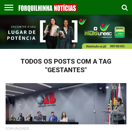
COLUNISTAS
EMPREGOS
ESPORTES
PUBLICAÇÃO
GASTRONOMIA
CONTATO
LEGAL
TODOS OS POSTS COM A TAG
"GESTANTES"
5.2 mil
COMUNIDADE