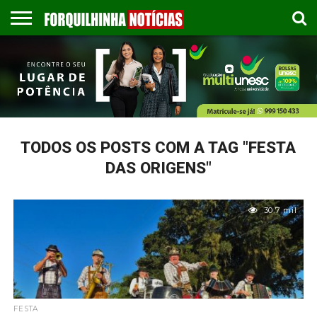
COLUNISTAS
EMPREGOS
ESPORTES
PUBLICAÇÃO
GASTRONOMIA
CONTATO
LEGAL
TODOS OS POSTS COM A TAG "FESTA
DAS ORIGENS"
30.7 mil
FESTA