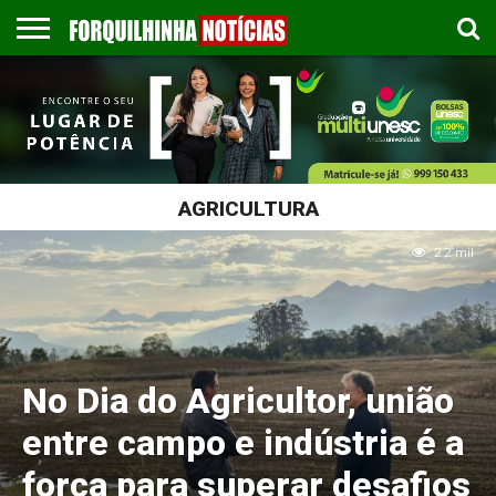
COLUNISTAS
EMPREGOS
ESPORTES
PUBLICAÇÃO
GASTRONOMIA
CONTATO
LEGAL
AGRICULTURA
2.2 mil
No Dia do Agricultor, união
entre campo e indústria é a
força para superar desafios