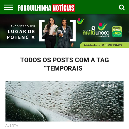
COLUNISTAS
EMPREGOS
ESPORTES
PUBLICAÇÃO
GASTRONOMIA
CONTATO
LEGAL
TODOS OS POSTS COM A TAG
"TEMPORAIS"
14.5 mil
ALERTA