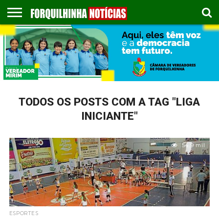
COLUNISTAS
EMPREGOS
ESPORTES
PUBLICAÇÃO
GASTRONOMIA
CONTATO
LEGAL
TODOS OS POSTS COM A TAG "LIGA
INICIANTE"
54.9 mil
ESPORTES