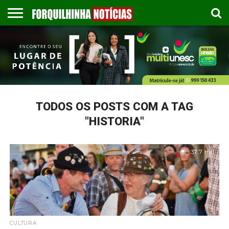
COLUNISTAS
EMPREGOS
ESPORTES
PUBLICAÇÃO
GASTRONOMIA
CONTATO
LEGAL
TODOS OS POSTS COM A TAG
"HISTORIA"
37.7 mil
CULTURA