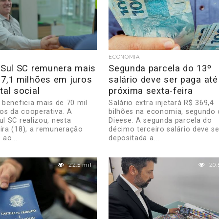
ECONOMIA
i Sul SC remunera mais
Segunda parcela do 13º
17,1 milhões em juros
salário deve ser paga até
tal social
próxima sexta-feira
a beneficia mais de 70 mil
Salário extra injetará R$ 369,4
os da cooperativa. A
bilhões na economia, segundo 
ul SC realizou, nesta
Dieese. A segunda parcela do
eira (18), a remuneração
décimo terceiro salário deve se
 ao...
depositada a...
22.5 mil
20.