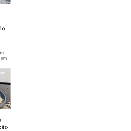
ão
em
izam
9 mil
a
ção