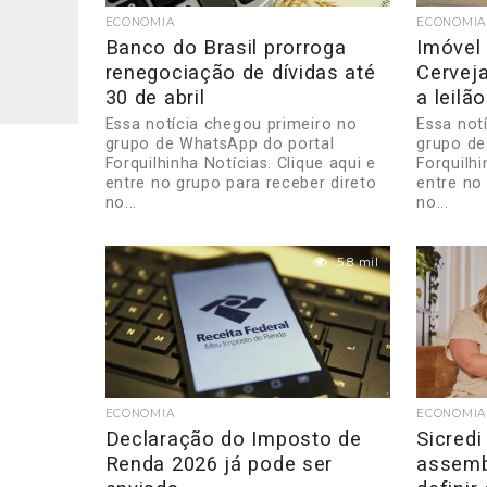
ECONOMIA
ECONOMIA
Banco do Brasil prorroga
Imóvel 
renegociação de dívidas até
Cerveja
30 de abril
a leilã
Essa notícia chegou primeiro no
Essa not
grupo de WhatsApp do portal
grupo de
Forquilhinha Notícias. Clique aqui e
Forquilhi
entre no grupo para receber direto
entre no
no...
no...
5.8 mil
ECONOMIA
ECONOMIA
Declaração do Imposto de
Sicredi
Renda 2026 já pode ser
assembl