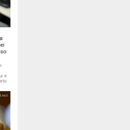
ra
ei
sso
o
ui e
reto
3 mil