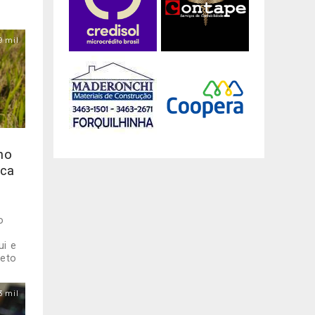
9 mil
 no
ica
o
ui e
reto
3 mil