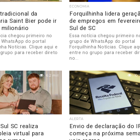
ECONOMIA
tradicional da
Forquilhinha lidera geraç
ria Saint Bier pode ir
de empregos em fevereir
o milionário
Sul de SC
ícia chegou primeiro no
Essa notícia chegou primeiro n
 WhatsApp do portal
grupo de WhatsApp do portal
nha Notícias. Clique aqui e
Forquilhinha Notícias. Clique aq
 grupo para receber direto
entre no grupo para receber di
no...
6.2 mil
10.
ALERTA
 Sul SC realiza
Envio de declaração do I
eia virtual para
começa na próxima sema