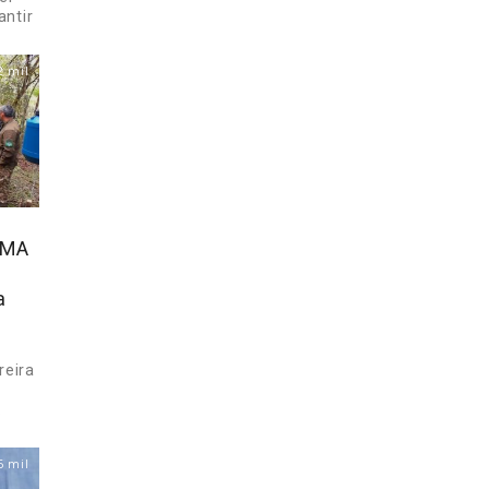
ntir
2 mil
IMA
a
reira
.
6 mil