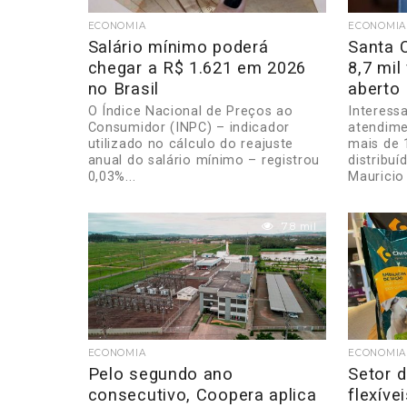
ECONOMIA
ECONOMIA
Salário mínimo poderá
Santa 
chegar a R$ 1.621 em 2026
8,7 mi
no Brasil
aberto
O Índice Nacional de Preços ao
Interess
Consumidor (INPC) – indicador
atendime
utilizado no cálculo do reajuste
mais de 
anual do salário mínimo – registrou
distribuí
0,03%...
Mauricio
7.8 mil
ECONOMIA
ECONOMIA
Pelo segundo ano
Setor 
consecutivo, Coopera aplica
flexíve