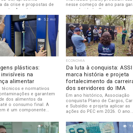
 da crise e propostas de
nesse começo de ano para gara
mento. A cadeia...
a regularidade. O...
5.2 mil
7.
ECONOMIA
gens plásticas:
Da luta à conquista: ASS
 invisíveis na
marca história e projeta
nça alimentar
fortalecimento da carreir
dos servidores do IMA
 técnicos e normativos
contaminações e garantem
Em ano histórico, Associação
ade dos alimentos da
conquista Plano de Cargos, Car
a até o consumo final. A
e Subsídio e projeta aplicar as
em é um componente...
ações do PEC em 2026. O ano..
6.7 mil
7.