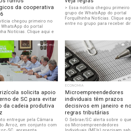
 os rumos
veja regras
gicos da cooperativa
> Essa notícia chegou primeiro
grupo de WhatsApp do portal
26
Forquilhinha Notícias. Clique aq
otícia chegou primeiro no
entre no grupo para receber dire
 WhatsApp do portal
nha Notícias. Clique aqui e
grupo para receber direto...
8.0 mil
7.
ECONOMIA
rizícola solicita apoio
Microempreendedores
erno de SC para evitar
individuais têm prazos
o da cadeia produtiva
decisivos em janeiro e n
z
regras tributárias
to entregue pela Câmara
O Sebrae/SC alerta sobre o qu
 do Arroz, em conjunto com
os Microempreendedores
roz-SC, apresenta
Individuais (MEIs) precisam sab