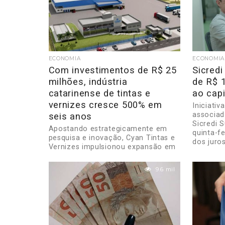
ECONOMIA
ECONOMIA
Com investimentos de R$ 25
Sicred
milhões, indústria
de R$ 
catarinense de tintas e
ao capi
vernizes cresce 500% em
Iniciativ
associad
seis anos
Sicredi S
Apostando estrategicamente em
quinta-f
pesquisa e inovação, Cyan Tintas e
dos juros
Vernizes impulsionou expansão em
volume e faturamento. Com
investimentos de R$ 25 milhões...
9.6 mil