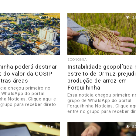
3.6 mil
3.
ECONOMIA
hinha poderá destinar
Instabilidade geopolítica
% do valor da COSIP
estreito de Ormuz prejud
tras áreas
produção de arroz em
Forquilhinha
ícia chegou primeiro no
 WhatsApp do portal
Essa notícia chegou primeiro n
nha Notícias. Clique aqui e
grupo de WhatsApp do portal
 grupo para receber direto
Forquilhinha Notícias. Clique aq
entre no grupo para receber di
no...
5.1 mil
6.