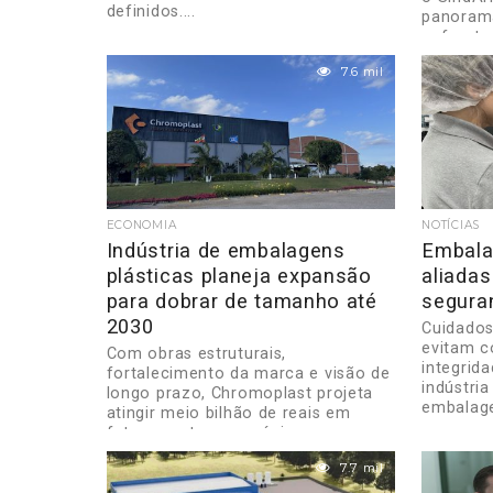
definidos....
panorama
enfrenta
7.6 mil
ECONOMIA
NOTÍCIAS
Indústria de embalagens
Embala
plásticas planeja expansão
aliadas
para dobrar de tamanho até
segura
2030
Cuidados
evitam 
Com obras estruturais,
integrid
fortalecimento da marca e visão de
indústri
longo prazo, Chromoplast projeta
embalag
atingir meio bilhão de reais em
faturamento nos próximos...
7.7 mil