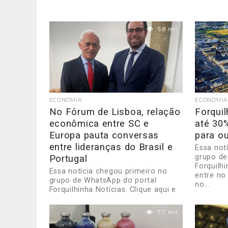
5.8 mil
ECONOMIA
ECONOMIA
No Fórum de Lisboa, relação
Forquil
econômica entre SC e
até 30
Europa pauta conversas
para ou
entre lideranças do Brasil e
Essa not
grupo de
Portugal
Forquilhi
Essa notícia chegou primeiro no
entre no
grupo de WhatsApp do portal
no...
Forquilhinha Notícias. Clique aqui e
entre no grupo para receber direto
no...
7.7 mil