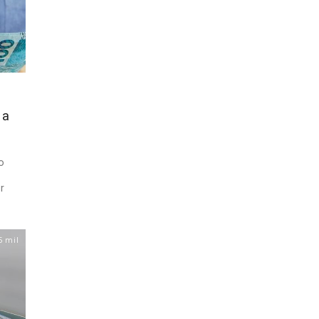
 a
o
r
5 mil