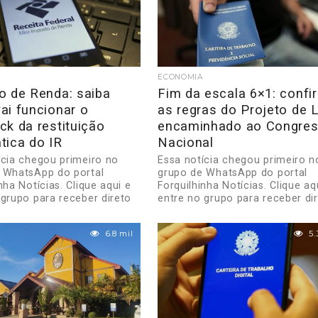
ECONOMIA
o de Renda: saiba
Fim da escala 6×1: confi
ai funcionar o
as regras do Projeto de L
k da restituição
encaminhado ao Congre
tica do IR
Nacional
ícia chegou primeiro no
Essa notícia chegou primeiro n
 WhatsApp do portal
grupo de WhatsApp do portal
nha Notícias. Clique aqui e
Forquilhinha Notícias. Clique aq
 grupo para receber direto
entre no grupo para receber di
no...
6.8 mil
5.