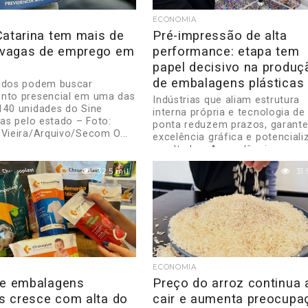
ECONOMIA
Catarina tem mais de
Pré-impressão de alta
l vagas de emprego em
performance: etapa tem
papel decisivo na produç
de embalagens plásticas
ados podem buscar
nto presencial em uma das
Indústrias que aliam estrutura
140 unidades do Sine
interna própria e tecnologia de
das pelo estado – Foto:
ponta reduzem prazos, garant
 Vieira/Arquivo/Secom O...
excelência gráfica e potencial
resultados. A excelência na
impressão...
32.5 mil
31.
ECONOMIA
de embalagens
Preço do arroz continua 
is cresce com alta do
cair e aumenta preocupa