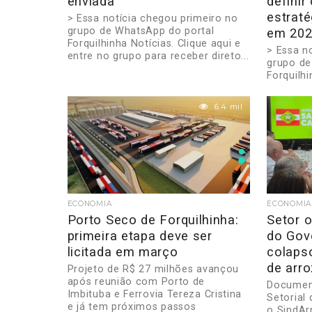
enviada
definir
estraté
> Essa notícia chegou primeiro no
grupo de WhatsApp do portal
em 20
Forquilhinha Notícias. Clique aqui e
> Essa n
entre no grupo para receber direto...
grupo de
Forquilhi
entre no 
6.4 mil
ECONOMIA
ECONOMIA
Porto Seco de Forquilhinha:
Setor o
primeira etapa deve ser
do Gov
licitada em março
colaps
de arro
Projeto de R$ 27 milhões avançou
após reunião com Porto de
Documen
Imbituba e Ferrovia Tereza Cristina
Setorial
e já tem próximos passos
o SindAr