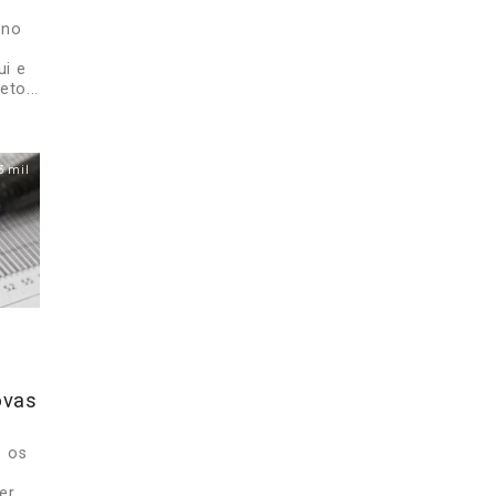
 no
ui e
to...
3 mil
ovas
e os
er