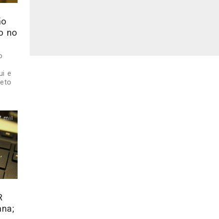
ão
o no
o
ui e
reto
7 mil
R
na;