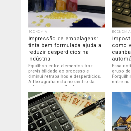
ECONOMIA
ECONOMIA
Impressão de embalagens:
Impost
tinta bem formulada ajuda a
como v
reduzir desperdícios na
cashbac
indústria
automá
Equilíbrio entre elementos traz
Essa not
previsibilidade ao processo e
grupo de
diminui retrabalhos e desperdícios.
Forquilhi
A flexografia está no centro da
entre no
rotina de impressão de...
no...
5.2 mil