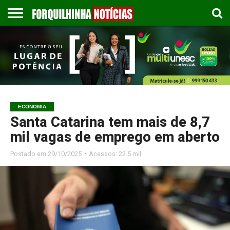
COLUNISTAS
EMPREGOS
ESPORTES
PUBLICAÇÃO
GASTRONOMIA
CONTATO
LEGAL
ECONOMIA
Santa Catarina tem mais de 8,7
mil vagas de emprego em aberto
Postado em
29/10/2025 ◔ Acessos: 22.5 mil