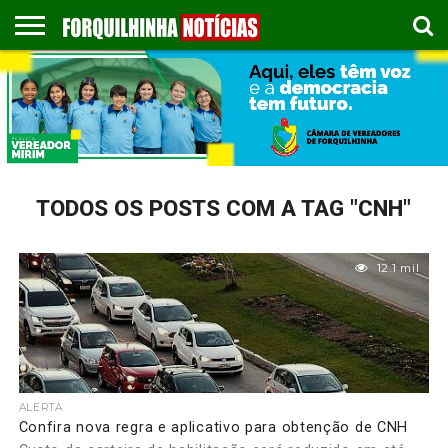
COLUNISTAS
EMPREGOS
ESPORTES
PUBLICAÇÃO
GASTRONOMIA
CONTATO
LEGAL
TODOS OS POSTS COM A TAG "CNH"
12.1 mil
ALERTA
Confira nova regra e aplicativo para obtenção de CNH