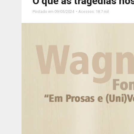
O que as tragédias n
Postado em
09/05/2024 ◔ Acessos: 18.7 mil