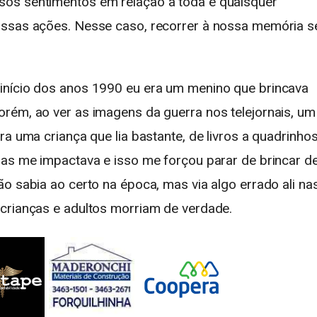
os sentimentos em relação à toda e quaisquer
ossas ações. Nesse caso, recorrer à nossa memória s
início dos anos 1990 eu era um menino que brincava
rém, ao ver as imagens da guerra nos telejornais, um
a uma criança que lia bastante, de livros a quadrinhos
nas me impactava e isso me forçou parar de brincar d
o sabia ao certo na época, mas via algo errado ali na
crianças e adultos morriam de verdade.