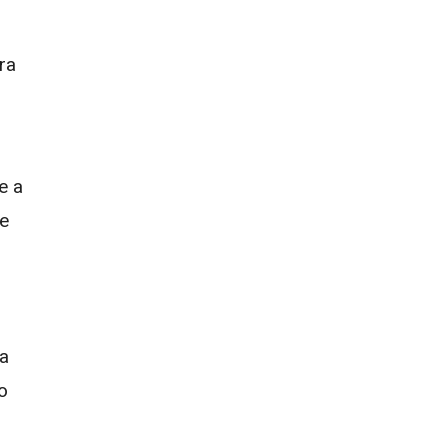
ra
e a
me
1
va
o