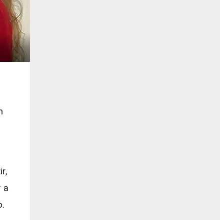
m
r,
 a
o.