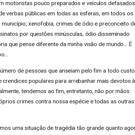
m motoristas pouco preparados e veículos defasados
s de verbas públicas em todas as esferas, em todos os
município; xenofobia, crimes de ódio e preconceito d
assinatos por questões minúsculas, ódio disseminado
oria que pense diferente da minha visão de mundo… É
mpo…
 número de pessoas que anseiam pelo fim a todo custo
fé e crendices populares para arrebanhar mais devotos 
almente, tendemos ao fim, entretanto, não por mãos
óprios crimes contra nossa espécie e todas as outras
mos uma situação de tragédia tão grande quanto agor