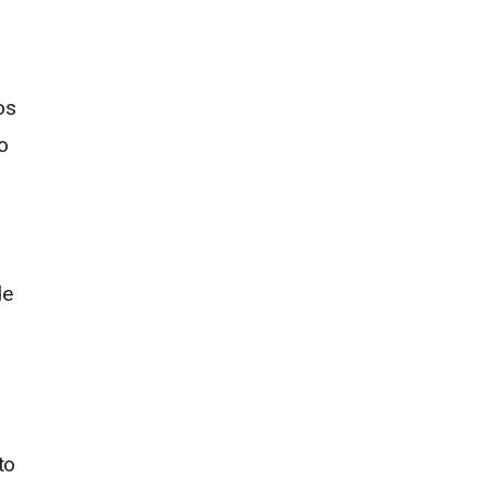
os
o
de
to