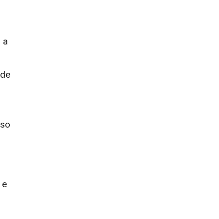
 a
 de
sso
 e