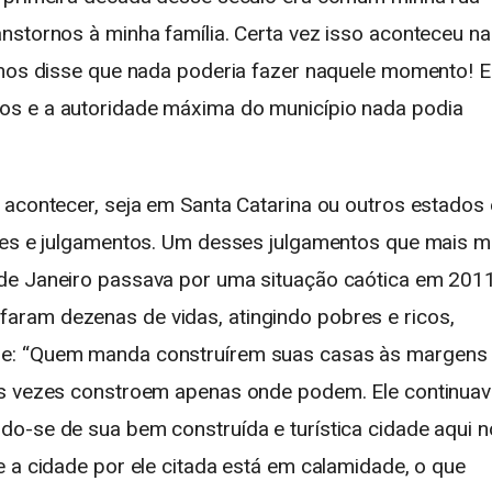
nstornos à minha família. Certa vez isso aconteceu na
 nos disse que nada poderia fazer naquele momento! E
os e a autoridade máxima do município nada podia
 acontecer, seja em Santa Catarina ou outros estados 
ções e julgamentos. Um desses julgamentos que mais 
de Janeiro passava por uma situação caótica em 201
ram dezenas de vidas, atingindo pobres e ricos,
be: “Quem manda construírem suas casas às margens
as vezes constroem apenas onde podem. Ele continua
o-se de sua bem construída e turística cidade aqui n
e a cidade por ele citada está em calamidade, o que