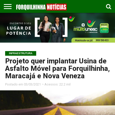
COLUNISTAS
EMPREGOS
ESPORTES
PUBLICAÇÃO
GASTRONOMIA
CONTATO
LEGAL
INFRAESTRUTURA
Projeto quer implantar Usina de
Asfalto Móvel para Forquilhinha,
Maracajá e Nova Veneza
Postado em
03/03/2021 ◔ Acessos: 22.2 mil