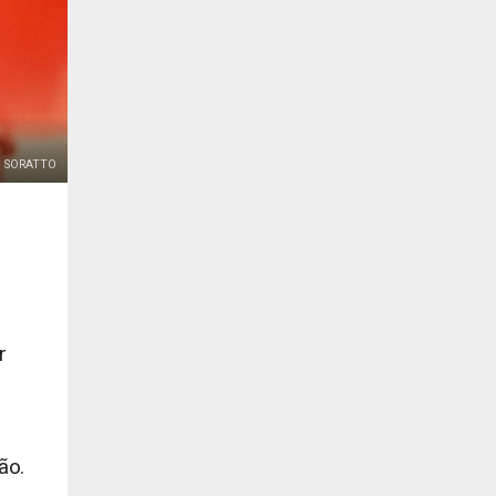
 SORATTO
s
r
ão.