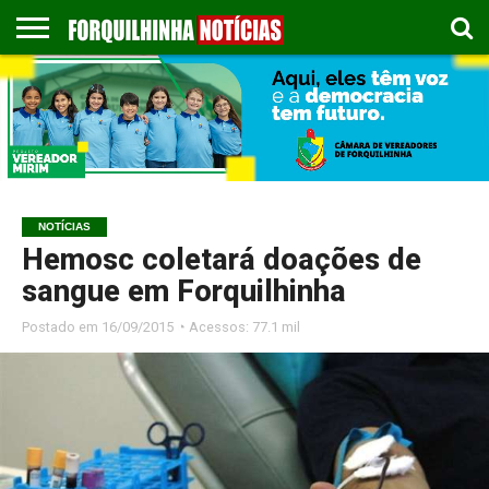
COLUNISTAS
EMPREGOS
ESPORTES
PUBLICAÇÃO
GASTRONOMIA
CONTATO
LEGAL
NOTÍCIAS
Hemosc coletará doações de
sangue em Forquilhinha
Postado em
16/09/2015 ◔ Acessos: 77.1 mil