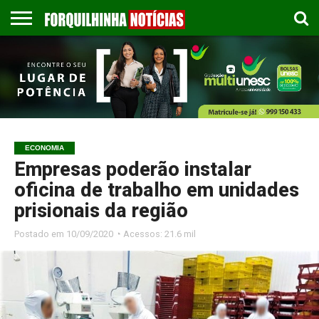
COLUNISTAS
EMPREGOS
ESPORTES
PUBLICAÇÃO
GASTRONOMIA
CONTATO
LEGAL
ECONOMIA
Empresas poderão instalar
oficina de trabalho em unidades
prisionais da região
Postado em
10/09/2020 ◔ Acessos: 21.6 mil