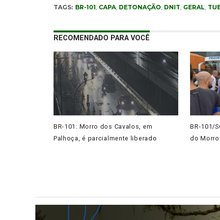
TAGS:
BR-101
,
CAPA
,
DETONAÇÃO
,
DNIT
,
GERAL
,
TU
RECOMENDADO PARA VOCÊ
BR-101: Morro dos Cavalos, em
BR-101/SC
Palhoça, é parcialmente liberado
do Morro