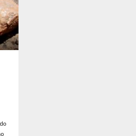
ido
no