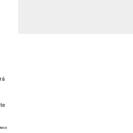
rá
te
ÔNICO