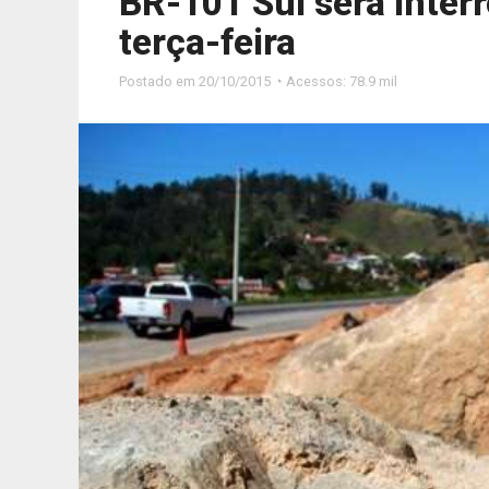
BR-101 Sul será inter
terça-feira
Postado em
20/10/2015 ◔ Acessos: 78.9 mil