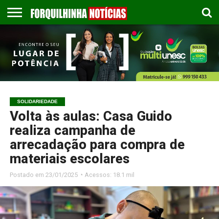
COLUNISTAS
EMPREGOS
ESPORTES
PUBLICAÇÃO
GASTRONOMIA
CONTATO
LEGAL
SOLIDARIEDADE
Volta às aulas: Casa Guido
realiza campanha de
arrecadação para compra de
materiais escolares
Postado em
23/01/2025 ◔ Acessos: 18.1 mil