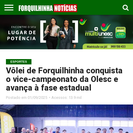
COLUNISTAS
EMPREGOS
ESPORTES
PUBLICAÇÃO
GASTRONOMIA
CONTATO
LEGAL
ESPORTES
Vôlei de Forquilhinha conquista
o vice-campeonato da Olesc e
avança à fase estadual
Postado em
01/09/2025 ◔ Acessos: 13.9 mil