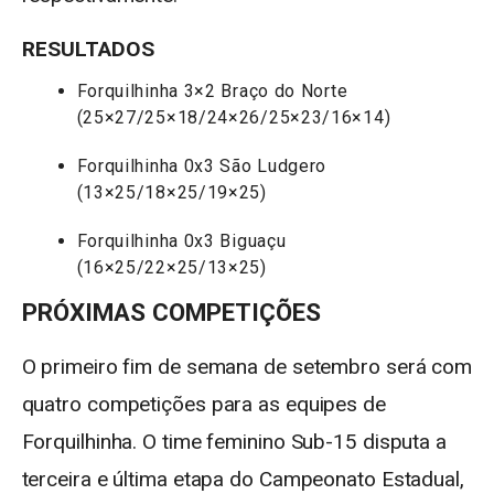
RESULTADOS
Forquilhinha 3×2 Braço do Norte
(25×27/25×18/24×26/25×23/16×14)
Forquilhinha 0x3 São Ludgero
(13×25/18×25/19×25)
Forquilhinha 0x3 Biguaçu
(16×25/22×25/13×25)
PRÓXIMAS COMPETIÇÕES
O primeiro fim de semana de setembro será com
quatro competições para as equipes de
Forquilhinha. O time feminino Sub-15 disputa a
terceira e última etapa do Campeonato Estadual,