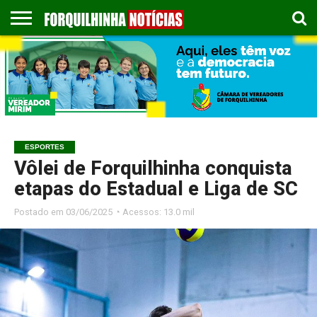
COLUNISTAS
EMPREGOS
ESPORTES
PUBLICAÇÃO
GASTRONOMIA
CONTATO
LEGAL
ESPORTES
Vôlei de Forquilhinha conquista
etapas do Estadual e Liga de SC
Postado em
03/06/2025 ◔ Acessos: 13.0 mil