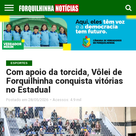
COLUNISTAS
EMPREGOS
ESPORTES
PUBLICAÇÃO
GASTRONOMIA
CONTATO
LEGAL
ESPORTES
Com apoio da torcida, Vôlei de
Forquilhinha conquista vitórias
no Estadual
Postado em
28/05/2026 ◔ Acessos: 4.9 mil