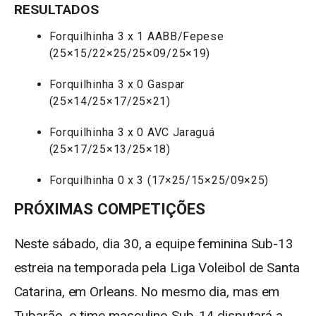
RESULTADOS
Forquilhinha 3 x 1 AABB/Fepese
(25×15/22×25/25×09/25×19)
Forquilhinha 3 x 0 Gaspar
(25×14/25×17/25×21)
Forquilhinha 3 x 0 AVC Jaraguá
(25×17/25×13/25×18)
Forquilhinha 0 x 3 (17×25/15×25/09×25)
PRÓXIMAS COMPETIÇÕES
Neste sábado, dia 30, a equipe feminina Sub-13
estreia na temporada pela Liga Voleibol de Santa
Catarina, em Orleans. No mesmo dia, mas em
Tubarão, o time masculino Sub-14 disputará a