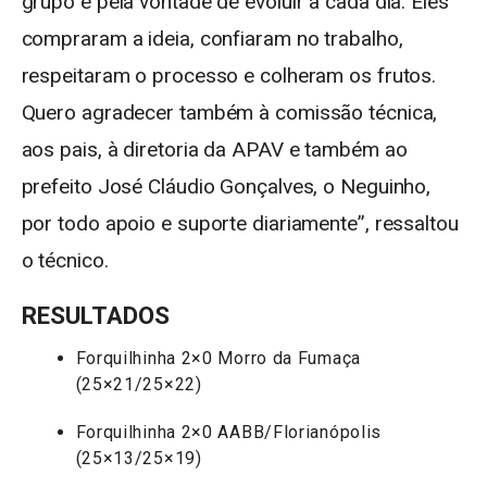
grupo e pela vontade de evoluir a cada dia. Eles
compraram a ideia, confiaram no trabalho,
respeitaram o processo e colheram os frutos.
Quero agradecer também à comissão técnica,
aos pais, à diretoria da APAV e também ao
prefeito José Cláudio Gonçalves, o Neguinho,
por todo apoio e suporte diariamente”, ressaltou
o técnico.
RESULTADOS
Forquilhinha 2×0 Morro da Fumaça
(25×21/25×22)
Forquilhinha 2×0 AABB/Florianópolis
(25×13/25×19)