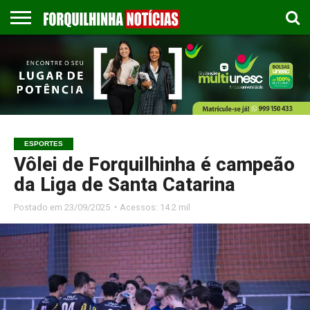
COLUNISTAS
EMPREGOS
ESPORTES
PUBLICAÇÃO
GASTRONOMIA
CONTATO
LEGAL
ESPORTES
Vôlei de Forquilhinha é campeão
da Liga de Santa Catarina
Postado em
23/09/2025 ◔ Acessos: 14.2 mil