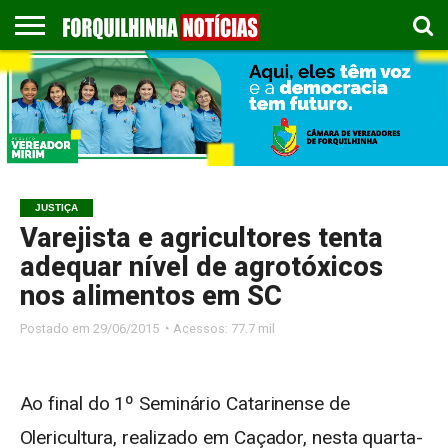
COLUNISTAS
EMPREGOS
ESPORTES
PUBLICAÇÃO
GASTRONOMIA
CONTATO
LEGAL
JUSTIÇA
Varejista e agricultores tenta
adequar nível de agrotóxicos
nos alimentos em SC
Postado em
29/06/2015 ◔ Acessos: 77.7 mil
Ao final do 1º Seminário Catarinense de
Olericultura, realizado em Caçador, nesta quarta-