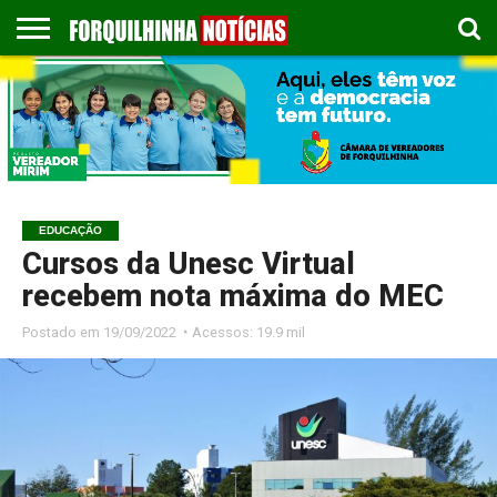
COLUNISTAS
EMPREGOS
ESPORTES
PUBLICAÇÃO
GASTRONOMIA
CONTATO
LEGAL
EDUCAÇÃO
Cursos da Unesc Virtual
recebem nota máxima do MEC
Postado em
19/09/2022 ◔ Acessos: 19.9 mil