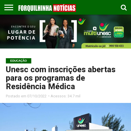
COLUNISTAS
EMPREGOS
ESPORTES
PUBLICAÇÃO
GASTRONOMIA
CONTATO
LEGAL
EDUCAÇÃO
Unesc com inscrições abertas
para os programas de
Residência Médica
Postado em
07/10/2022 ◔ Acessos: 34.7 mil