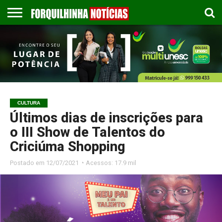
COLUNISTAS
EMPREGOS
ESPORTES
PUBLICAÇÃO
GASTRONOMIA
CONTATO
LEGAL
CULTURA
Últimos dias de inscrições para
o III Show de Talentos do
Criciúma Shopping
Postado em
12/07/2021 ◔ Acessos: 17.9 mil