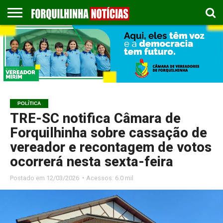
COLUNISTAS
EMPREGOS
ESPORTES
PUBLICAÇÃO
GASTRONOMIA
CONTATO
LEGAL
POLÍTICA
TRE-SC notifica Câmara de
Forquilhinha sobre cassação de
vereador e recontagem de votos
ocorrerá nesta sexta-feira
Postado em
12/03/2026 ◔ Acessos: 6.0 mil