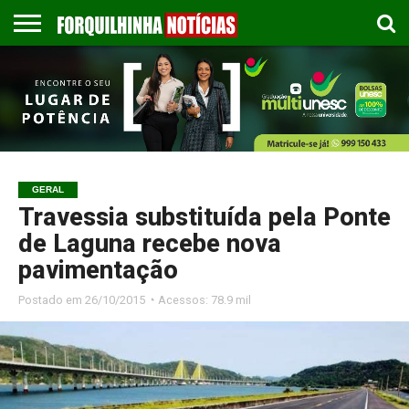
COLUNISTAS
EMPREGOS
ESPORTES
PUBLICAÇÃO
GASTRONOMIA
CONTATO
LEGAL
GERAL
Travessia substituída pela Ponte
de Laguna recebe nova
pavimentação
Postado em
26/10/2015 ◔ Acessos: 78.9 mil