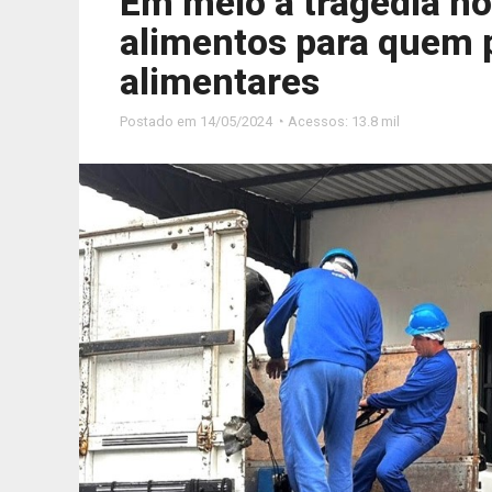
Em meio à tragédia no
alimentos para quem p
alimentares
Postado em
14/05/2024 ◔ Acessos: 13.8 mil