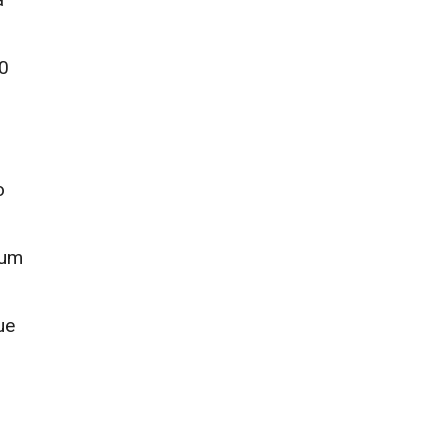
10
o
 um
ue