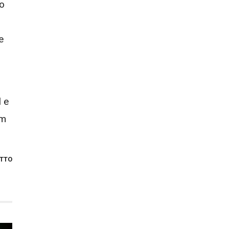
o
e
 e
em
OTTO