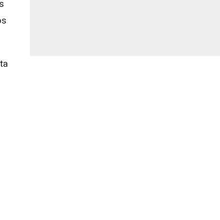
s
os
ta