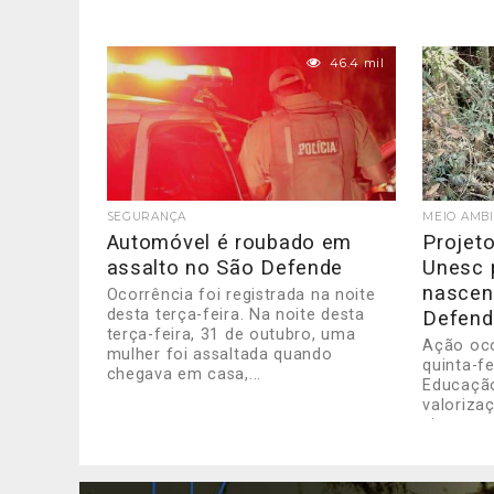
46.4 mil
SEGURANÇA
MEIO AMB
Automóvel é roubado em
Projet
assalto no São Defende
Unesc 
nascen
Ocorrência foi registrada na noite
desta terça-feira. Na noite desta
Defend
terça-feira, 31 de outubro, uma
Ação oc
mulher foi assaltada quando
quinta-f
chegava em casa,...
Educação
valoriza
vivemos é