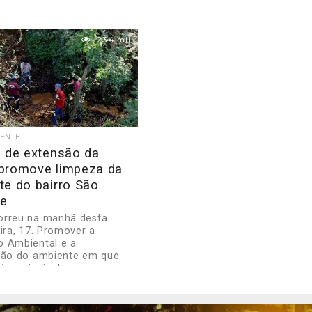
23.4 mil
IENTE
o de extensão da
promove limpeza da
te do bairro São
e
orreu na manhã desta
eira, 17. Promover a
 Ambiental e a
ção do ambiente em que
 o principal...