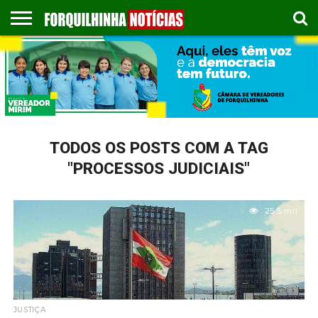
COLUNISTAS
EMPREGOS
ESPORTES
PUBLICAÇÃO
GASTRONOMIA
CONTATO
LEGAL
TODOS OS POSTS COM A TAG
"PROCESSOS JUDICIAIS"
25.5 mil
JUSTIÇA